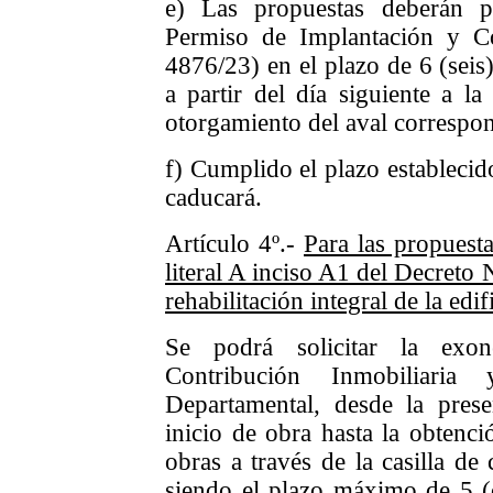
e) Las pro
puestas
deberán
pr
P
ermiso de
Implantación y C
4876/23)
en el
plazo de 6 (seis
a partir del día siguiente a la
otorgamiento del aval correspon
f) Cumplido el plazo establecido 
caducará.
Artículo 4º.-
Para las propuesta
literal A inciso A1 del Decreto
rehabilitación integral de la edif
Se podrá solicitar la exo
Contribución Inmobiliari
Departamental, desde la pres
inicio de obra hasta la obtenció
obras a través de la casilla de
siendo el plazo máximo de 5 (c