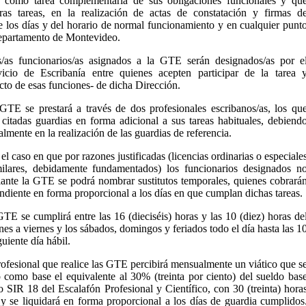
a, como tarea complementaria de sus obligaciones funcionales y qu
tras tareas, en la realización de actas de constatación y firmas d
e los días y del horario de normal funcionamiento y en cualquier punt
 departamento de Montevideo.
as funcionarios/as asignados a la GTE serán designados/as por e
vicio de Escribanía entre quienes acepten participar de la tarea 
to de esas funciones- de dicha Dirección.
TE se prestará a través de dos profesionales escribanos/as, los qu
citadas guardias en forma adicional a sus tareas habituales, debiend
almente en la realización de las guardias de referencia.
el caso en que por razones justificadas (licencias ordinarias o especiale
milares, debidamente fundamentados) los funcionarios designados n
lante la GTE se podrá nombrar sustitutos temporales, quienes cobrará
ondiente en forma proporcional a los días en que cumplan dichas tareas.
E se cumplirá entre las 16 (dieciséis) horas y las 10 (diez) horas de
unes a viernes y los sábados, domingos y feriados todo el día hasta las 1
guiente día hábil.
ofesional que realice las GTE percibirá mensualmente un viático que s
 como base el equivalente al 30% (treinta por ciento) del sueldo bas
 SIR 18 del Escalafón Profesional y Científico, con 30 (treinta) hora
y se liquidará en forma proporcional a los días de guardia cumplidos