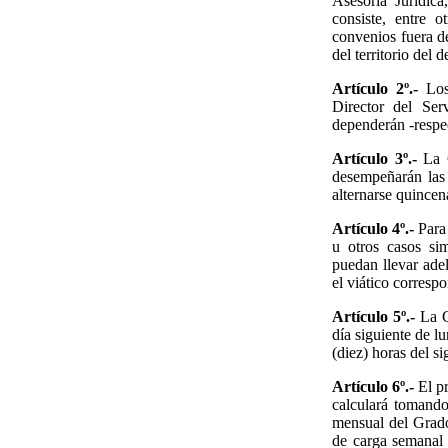
Asesoría Jurídic
consiste, entre o
convenios fuera d
del territorio del
Artículo 2º.-
Los/
Director del Ser
dependerán -respec
Artículo 3º.-
La G
desempeñarán las 
alternarse quincen
Artículo 4º.-
Para 
u otros casos si
puedan llevar ade
el viático corresp
Artículo 5º.-
La GT
día siguiente de l
(diez) horas del si
Artículo 6º.-
El pr
calculará tomando
mensual del Grado
de carga semanal 