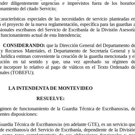
nder diligentemente urgencias e imprevistos fuera de los horario
onamiento del citado Servicio;
características especiales de las necesidades de servicio planteadas e
 el proyecto de la nueva reglamentación, específica para las guardias 
sionales escribanos del Servicio de Escribanía de la División Asesorí
l funcionamiento actual de esta Intendencia;
CONSIDERANDO:
que la Dirección General del Departamento d
 Recursos Materiales, el Departamento de Secretaría General y l
Jurídica estiman conveniente la creación de la guardia mencionada y e
lución en tal sentido y que, una vez aprobado su régimen d
e incorpore lo relativo al pago de viáticos en el Texto Ordenado d
onales (TOBEFU);
LA INTENDENTA DE MONTEVIDEO
RESUELVE:
égimen de funcionamiento de la Guardia Técnica de Escribanos/as, d
ientes disposiciones:
ardia Técnica de Escribanos/as (en adelante GTE), es un servicio qu
 de escribanos/a del Servicio de Escribanía, dependiente de la Divisió