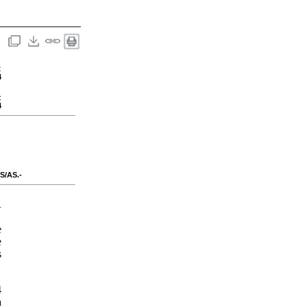
:
4
:
4
/AS.-
-
e
e
s
4
a