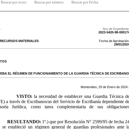
Buscar por texto
Buscar por número
Buscar por Fecha
4
Nro de Expediente
2023-5420-98-00017
 RECURSOS MATERIALES
Fecha de Aprobación
29
/
01
/
202
ATOS
UEBA EL RÉGIMEN DE FUNCIONAMIENTO DE LA GUARDIA TÉCNICA DE ESCRIBANOS
Montevideo,
29
de
Enero
de
2024
.
VISTO:
la necesidad de establecer una Guardia Técnica d
E) a través de Escribanos/as del Servicio de Escribanía dependiente d
soría Jurídica, como tarea complementaria de sus obligacione
RESULTANDO:
1º.) que por Resolución Nº 2599/95 de fecha 2
 se estableció un régimen general de guardias profesionales ante l