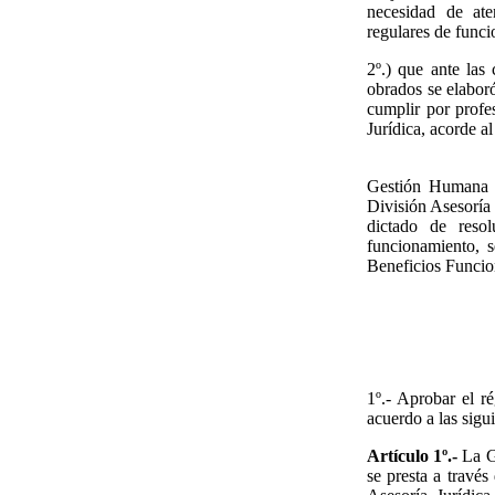
necesidad de ate
regulares de funci
2º.) que ante las 
obrados se elaboró
cumplir por profe
Jurídica, acorde a
Gestión Humana y
División Asesoría 
dictado de reso
funcionamiento, s
Beneficios Funci
1º.- Aprobar el r
acuerdo a las sigu
Artículo 1º.-
La Gu
se presta a través