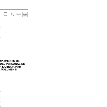
:
6
:
6
MPLIMIENTO DE
S DEL PERSONAL DE
LA LICENCIA POR
 VOLUMEN III
-
e
s
s
s