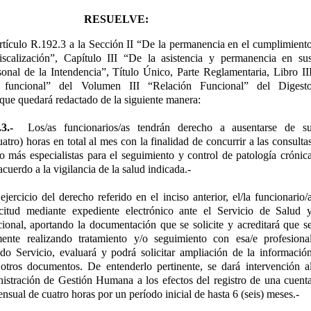
RESUELVE:
rtículo R.192.3 a la Sección II “De la permanencia en el cumplimient
iscalización”, Capítulo III “De la asistencia y permanencia en su
sonal de la Intendencia”, Título Único, Parte Reglamentaria, Libro II
 funcional” del Volumen III “Relación Funcional” del Digest
que quedará redactado de la siguiente manera:
3.-
Los/as funcionarios/as tendrán derecho a ausentarse de s
atro) horas en total al mes con la finalidad de concurrir a las consulta
 más especialistas para el seguimiento y control de patología crónic
acuerdo a la vigilancia de la salud indicada.-
ejercicio del derecho referido en el inciso anterior, el/la funcionario/
icitud mediante expediente electrónico ante el Servicio de Salud 
onal, aportando la documentación que se solicite y acreditará que s
mente realizando tratamiento y/o seguimiento con esa/e profesiona
tado Servicio, evaluará y podrá solicitar ampliación de la informació
 otros documentos. De entenderlo pertinente, se dará intervención a
istración de Gestión Humana a los efectos del registro de una cuent
ensual de cuatro horas por un período inicial de hasta 6 (seis) meses.-