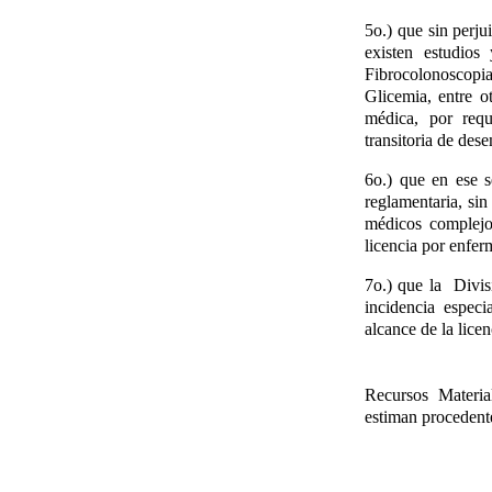
5o.) que sin perju
existen estudios
Fibrocolonoscopia
Glicemia, entre o
médica, por requ
transitoria de des
6o.) que en ese s
reglamentaria, sin
médicos complejos
licencia por enfe
7o.) que la Divis
incidencia espec
alcance de la lice
Recursos Materia
estiman procedente