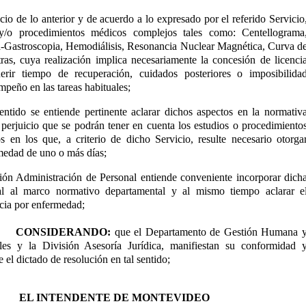
icio de lo anterior y de acuerdo a lo expresado por el referido Servicio
 y/o procedimientos médicos complejos tales como: Centellograma
-Gastroscopia, Hemodiálisis, Resonancia Nuclear Magnética, Curva d
tras, cuya realización implica necesariamente la concesión de licenci
erir tiempo de recuperación, cuidados posteriores o imposibilida
empeño en las tareas habituales;
entido se entiende pertinente aclarar dichos aspectos en la normativ
 perjuicio que se podrán tener en cuenta los estudios o procedimiento
 en los que, a criterio de dicho Servicio, resulte necesario otorga
rmedad de uno o más días;
ión Administración de Personal entiende conveniente incorporar dich
ial al marco normativo departamental y al mismo tiempo aclarar e
ncia por enfermedad;
CONSIDERANDO:
que el Departamento de Gestión Humana 
les y la División Asesoría Jurídica, manifiestan su conformidad 
 el dictado de resolución en tal sentido;
EL INTENDENTE DE MONTEVIDEO