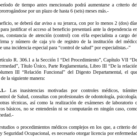
período de tiempo antes mencionado podrá aumentarse a criterio de
 prorrogándose por un plazo de hasta 6 (seis) meses más.-
neficio, se deberá dar aviso a su jerarca, con por lo menos 2 (dos) día
 para justificar el acceso al beneficio presentará ante la dependencia e
as, constancia de atención (control) con el/la especialista a cargo de
firma y número de caja y/o de registro de la institución del médic
e una incidencia especial para “control de salud” por especialistas.-”
rtículo R. 306.1 a la Sección I “Del Procedimiento”, Capítulo VII “D
fermedad”, Título Único, Parte Reglamentaria, Libro III “De la relació
olumen III “Relación Funcional” del Digesto Departamental, el qu
de la siguiente manera:
1.-
Las inasistencias motivadas por controles médicos, trámite
trol de Salud, consultas con profesionales de odontología, psicología
otras técnicas, así como la realización de exámenes de laboratorio 
icos básicos, no se entenderán ni se computarán en ningún caso, com
medad.-
estudios o procedimientos médicos complejos en los que, a criterio de
 y Seguridad Ocupacional, es necesario otorgar licencia por enfermeda