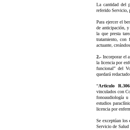
La cantidad del 
referido Servicio,
Para ejercer el be
de anticipación, y
la que presta tare
tratamiento, con 
actuante, creándos
2.-
Incorporar el a
la licencia por en
funcional” del V
quedará redactado 
“
Articulo R.306.
vinculados con Con
fonoaudiología u 
estudios paraclín
licencia por enfer
Se exceptúan los 
Servicio de Salud