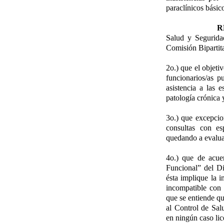
paraclínicos básic
R
Salud y Segurida
Comisión Bipartit
2o.) que el objeti
funcionarios/as p
asistencia a las 
patología crónica y
3o.) que excepcio
consultas con esp
quedando a evaluac
4o.) que de acue
Funcional” del Di
ésta implique la i
incompatible con 
que se entiende qu
al Control de Sal
en ningún caso li