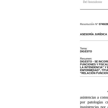
Del Intendente
Resolución N°
0740/2
ASESORÍA JURÍDICA
Tema:
DIGESTO
Resumen:
DIGESTO - SE INCOR
FUNCIONES Y FISCAL
LA INTENDENCIA” Y 
ENFERMEDAD”, TÍTUL
“RELACIÓN FUNCION
asistencias a cons
por patologías c
inasistencias por