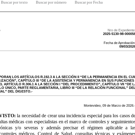
Buscar por texto
Buscar por número
Buscar por Fecha
6
Nro de Expediente
2025-5130-98-00005
Fecha de Aprobación
09
/
03
/
202
PORAN LOS ARTÍCULOS R.192.3 A LA SECCIÓN II “DE LA PERMANENCIA EN EL CU
IZACIÓN”, CAPÍTULO III “DE LA ASISTENCIA Y PERMANENCIA EN SUS FUNCIONE
EL ARTÍCULO R.306.1 A LA SECCIÓN I “DEL PROCEDIMIENTO”, CAPÍTULO VII “DE 
O ÚNICO, PARTE REGLAMENTARIA, LIBRO III “DE LA RELACIÓN FUNCIONAL” DEL
AL” DEL DIGESTO.-
Montevideo,
09
de
Marzo
de
2026
.
VISTO:
la necesidad de crear una incidencia especial para los casos d
ultas médicas con especialistas en el marco de controles y seguimiento
rónicas y/o severas y además precisar el régimen aplicable a la
 controles médicos, Control de Salud, consultas técnicas y exámene