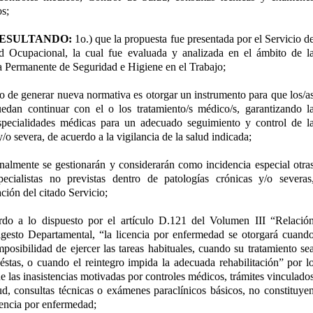
os;
ESULTANDO:
1o.) que la propuesta fue presentada por el Servicio d
d Ocupacional, la cual fue evaluada y analizada en el ámbito de l
a Permanente de Seguridad e Higiene en el Trabajo;
vo de generar nueva normativa es otorgar un instrumento para que los/a
uedan continuar con el o los tratamiento/s médico/s, garantizando l
especialidades médicas para un adecuado seguimiento y control de l
/o severa, de acuerdo a la vigilancia de la salud indicada;
nalmente se gestionarán y considerarán como incidencia especial otra
ecialistas no previstas dentro de patologías crónicas y/o severas
ión del citado Servicio;
rdo a lo dispuesto por el artículo D.121 del Volumen III “Relació
gesto Departamental, “la licencia por enfermedad se otorgará cuand
mposibilidad de ejercer las tareas habituales, cuando su tratamiento se
éstas, o cuando el reintegro impida la adecuada rehabilitación” por l
e las inasistencias motivadas por controles médicos, trámites vinculado
ud, consultas técnicas o exámenes paraclínicos básicos, no constituye
cencia por enfermedad;