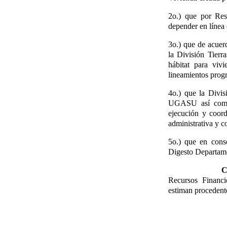
2o.) que por Re
depender en línea
3o.) que de acuer
la División Tierra
hábitat para viv
lineamientos progr
4o.) que la Divis
UGASU así como l
ejecución y coord
administrativa y c
5o.) que en conse
Digesto Departame
Recursos Financi
estiman procedente