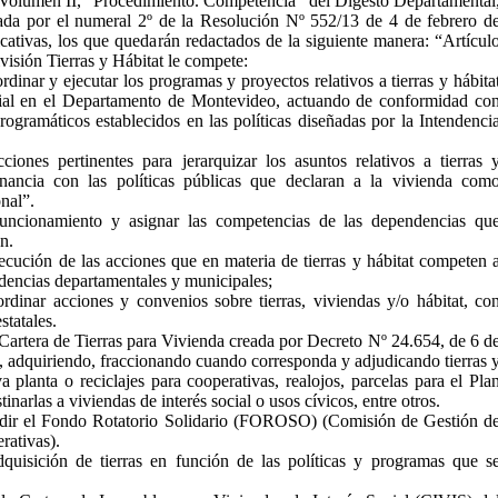
Volumen II, “Procedimiento. Competencia” del Digesto Departamental
ada por el numeral 2º de la Resolución Nº 552/13 de 4 de febrero d
cativas, los que quedarán redactados de la siguiente manera: “Artícul
visión Tierras y Hábitat le compete:
ordinar y ejecutar los programas y proyectos relativos a tierras y hábita
cial en el Departamento de Montevideo, actuando de conformidad co
rogramáticos establecidos en las políticas diseñadas por la Intendenci
cciones pertinentes para jerarquizar los asuntos relativos a tierras 
onancia con las políticas públicas que declaran a la vivienda com
nal”.
funcionamiento y asignar las competencias de las dependencias qu
n.
ecución de las acciones que en materia de tierras y hábitat competen 
ndencias departamentales y municipales;
ordinar acciones y convenios sobre tierras, viviendas y/o hábitat, co
statales.
 Cartera de Tierras para Vivienda creada por Decreto Nº 24.654, de 6 d
, adquiriendo, fraccionando cuando corresponda y adjudicando tierras 
 planta o reciclajes para cooperativas, realojos, parcelas para el Pla
inarlas a viviendas de interés social o usos cívicos, entre otros.
sidir el Fondo Rotatorio Solidario (FOROSO) (Comisión de Gestión d
rativas).
adquisición de tierras en función de las políticas y programas que s