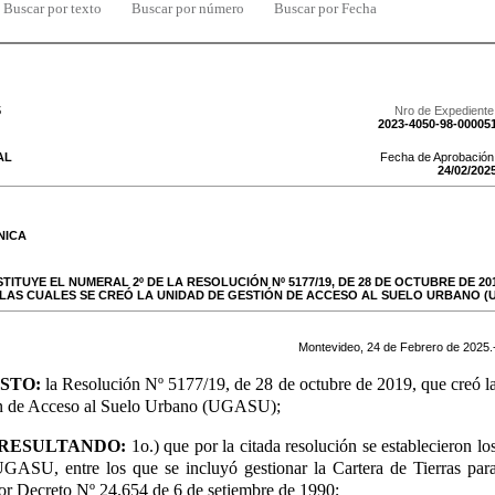
Buscar por texto
Buscar por número
Buscar por Fecha
5
Nro de Expediente
2023-4050-98-00005
AL
Fecha de Aprobación
24
/
02
/
202
NICA
ITUYE EL NUMERAL 2º DE LA RESOLUCIÓN Nº 5177/19, DE 28 DE OCTUBRE DE 20
 LAS CUALES SE CREÓ LA UNIDAD DE GESTIÓN DE ACCESO AL SUELO URBANO (U
Montevideo,
24
de
Febrero
de
2025
.
O:
la Resolución Nº 5177/19, de 28 de octubre de 2019, que creó l
n de Acceso al Suelo Urbano (UGASU);
RESULTANDO:
1o.) que por la citada resolución se establecieron lo
GASU, entre los que se incluyó gestionar la Cartera de Tierras par
or Decreto Nº 24.654 de 6 de setiembre de 1990;