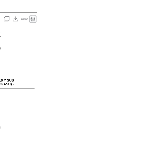
:
1
:
5
19 Y SUS
GASU).-
-
a
s
a