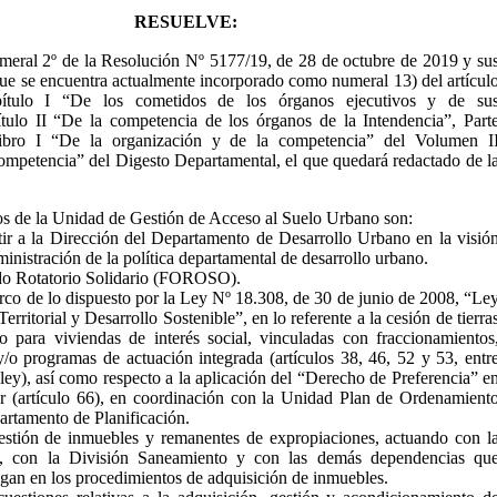
RESUELVE:
numeral 2º de la Resolución Nº 5177/19, de 28 de octubre de 2019 y su
que se encuentra actualmente incorporado como numeral 13) del artícul
ítulo I “De los cometidos de los órganos ejecutivos y de su
tulo II “De la competencia de los órganos de la Intendencia”, Part
Libro I “De la organización y de la competencia” del Volumen I
mpetencia” del Digesto Departamental, el que quedará redactado de l
os de la Unidad de Gestión de Acceso al Suelo Urbano son:
stir a la Dirección del Departamento de Desarrollo Urbano en la visió
dministración de la política departamental de desarrollo urbano.
ndo Rotatorio Solidario (FOROSO).
rco de lo dispuesto por la Ley Nº 18.308, de 30 de junio de 2008, “Le
rritorial y Desarrollo Sostenible”, en lo referente a la cesión de tierra
o para viviendas de interés social, vinculadas con fraccionamientos
y/o programas de actuación integrada (artículos 38, 46, 52 y 53, entr
a ley), así como respecto a la aplicación del “Derecho de Preferencia” e
r (artículo 66), en coordinación con la Unidad Plan de Ordenamient
partamento de Planificación.
estión de inmuebles y remanentes de expropiaciones, actuando con l
d, con la División Saneamiento y con las demás dependencias qu
ngan en los procedimientos de adquisición de inmuebles.