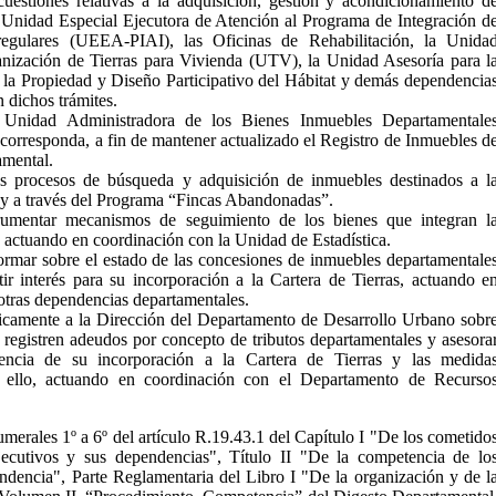
cuestiones relativas a la adquisición, gestión y acondicionamiento d
 Unidad Especial Ejecutora de Atención al Programa de Integración d
regulares (UEEA-PIAI), las Oficinas de Rehabilitación, la Unida
nización de Tierras para Vivienda (UTV), la Unidad Asesoría para l
 la Propiedad y Diseño Participativo del Hábitat y demás dependencia
 dichos trámites.
a Unidad Administradora de los Bienes Inmuebles Departamentale
rresponda, a fin de mantener actualizado el Registro de Inmuebles d
amental.
os procesos de búsqueda y adquisición de inmuebles destinados a l
s y a través del Programa “Fincas Abandonadas”.
trumentar mecanismos de seguimiento de los bienes que integran l
, actuando en coordinación con la Unidad de Estadística.
nformar sobre el estado de las concesiones de inmuebles departamentale
ir interés para su incorporación a la Cartera de Tierras, actuando e
otras dependencias departamentales.
dicamente a la Dirección del Departamento de Desarrollo Urbano sobr
 registren adeudos por concepto de tributos departamentales y asesora
encia de su incorporación a la Cartera de Tierras y las medida
 ello, actuando en coordinación con el Departamento de Recurso
numerales 1º a 6º del artículo R.19.43.1 del Capítulo I "De los cometido
jecutivos y sus dependencias", Título II "De la competencia de lo
endencia", Parte Reglamentaria del Libro I "De la organización y de l