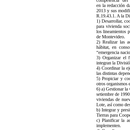
competencia" del 
en la redacción d
2013 y sus modifi
R.19.43.1. A la Di
1) Desarrollar, co
para vivienda so
los lineamientos p
de Montevideo.
2) Realizar las a
hábitat, en cons
“emergencia nacio
3) Organizar el 
integran la Divisió
4) Coordinar la ej
las distintas depe
5) Propiciar y co
otros organismos e
6) a) Gestionar la
setiembre de 1990
viviendas de nueva
Lote, así como dest
b) Integrar y pre
Tierras para Coope
c) Planificar la 
implementen.