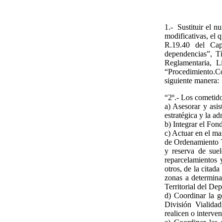
1.- Sustituir el 
modificativas, el 
R.19.40 del Cap
dependencias”, Tí
Reglamentaria, 
“Procedimiento.Co
siguiente manera:
“2º.- Los cometid
a) Asesorar y asi
estratégica y la a
b) Integrar el Fo
c) Actuar en el ma
de Ordenamiento Te
y reserva de suel
reparcelamientos 
otros, de la citad
zonas a determina
Territorial del De
d) Coordinar la g
División Vialida
realicen o interve