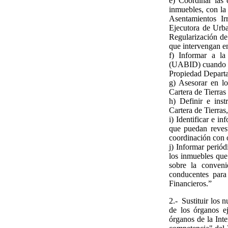
e) Coordinar las 
inmuebles, con la
Asentamientos Ir
Ejecutora de Urba
Regularización de
que intervengan en
f) Informar a l
(UABID) cuando co
Propiedad Depart
g) Asesorar en l
Cartera de Tierra
h) Definir e ins
Cartera de Tierras
i) Identificar e i
que puedan revest
coordinación con 
j) Informar perió
los inmuebles que
sobre la conveni
conducentes para
Financieros.”
2.- Sustituir los 
de los órganos e
órganos de la Int