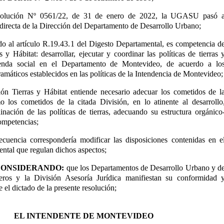
solución Nº 0561/22, de 31 de enero de 2022, la UGASU pasó 
 directa de la Dirección del Departamento de Desarrollo Urbano;
do al artículo R.19.43.1 del Digesto Departamental, es competencia d
s y Hábitat: desarrollar, ejecutar y coordinar las políticas de tierras 
ienda social en el Departamento de Montevideo, de acuerdo a lo
amáticos establecidos en las políticas de la Intendencia de Montevideo;
ión Tierras y Hábitat entiende necesario adecuar los cometidos de l
os cometidos de la citada División, en lo atinente al desarrollo
inación de las políticas de tierras, adecuando su estructura orgánico
ompetencias;
cuencia correspondería modificar las disposiciones contenidas en e
ntal que regulan dichos aspectos;
CONSIDERANDO:
que los Departamentos de Desarrollo Urbano y d
eros y la División Asesoría Jurídica manifiestan su conformidad 
 el dictado de la presente resolución;
EL INTENDENTE DE MONTEVIDEO