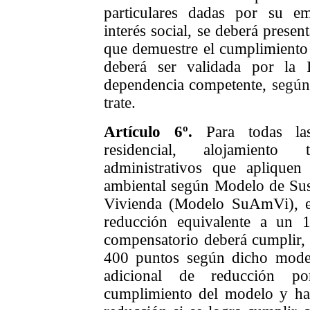
particulares dadas por su e
interés social, se deberá prese
que demuestre el cumplimiento d
deberá ser validada por la 
dependencia competente,
seg
ún
trate
.
A
rtículo
6
º.
Para todas las
residencial, alojamiento
administrativos que apliquen c
ambiental según Modelo
de Sus
Vivienda (
Modelo SuAmVi), e
reducción equivalente a un 
compensatorio deberá cumplir,
400 puntos según dicho mode
adicional de reducción 
cumplimiento del modelo y h