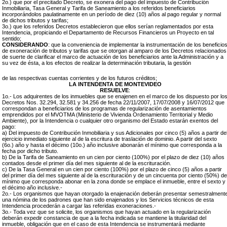
2o.) que por el precitado Decreto, se exonera del pago del impuesto de Contribución
Inmobiliaria, Tasa General y Tarifa de Saneamiento a los referidos beneficiarios
incorporándolos paulatinamente en un período de diez (10) años al pago regular y normal
de dichos tributos y tarifas;
3o.) que los referidos Decretos establecieron que ellos serían reglamentados por esta
Intendencia, propiciando el Departamento de Recursos Financieros un Proyecto en tal
sentido;
CONSIDERANDO
: que la conveniencia de implementar la instrumentación de los beneficio
de exoneración de tributos y tarifas que se otorgan al amparo de los Decretos relacionados
de suerte de clarificar el marco de actuación de los beneficiarios ante la Administración y a
su vez de ésta, a los efectos de realizar la determinación tributaria, la gestión
de las respectivas cuentas corrientes y de los futuros créditos;
LA INTENDENTA DE MONTEVIDEO
RESUELVE
:
1o.- Los adquirentes de los inmuebles que se enajenen en el marco de los dispuesto por lo
Decretos Nos. 32.294, 32.581 y 34.256 de fecha 22/11/2007, 17/07/2008 y 16/07/2012 que
correspondan a beneficiarios de los programas de regularización de asentamientos
emprendidos por el MVOTMA (Ministerio de Vivienda Ordenamiento Territorial y Medio
Ambiente), por la Intendencia o cualquier otro organismo del Estado estarán exentos del
pago:
a) Del impuesto de Contribución Inmobiliaria y sus Adicionales por cinco (5) años a partir de
ejercicio inmediato siguiente al de la escritura de traslación de dominio. A partir del sexto
(6o.) año y hasta el décimo (10o.) año inclusive abonarán el mínimo que corresponda a la
fecha por dicho tributo.
b) De la Tarifa de Saneamiento en un cien por ciento (100%) por el plazo de diez (10) años
contados desde el primer día del mes siguiente al de la escrituración.
c) De la Tasa General en un cien por ciento (100%) por el plazo de cinco (5) años a partir
del primer día del mes siguiente al de la escrituración y de un cincuenta por ciento (50%) de
mínimo que corresponda abonar en la zona donde se emplace el inmueble, entre el sexto y
el décimo año inclusive.-
2o.- Los organismos que hayan otorgado la enajenación deberán presentar semestralment
una nómina de los padrones que han sido enajenados y los Servicios técnicos de esta
Intendencia procederán a cargar las referidas exoneraciones.-
3o.- Toda vez que se solicite, los organismos que hayan actuado en la regularización
deberán expedir constancia de que a la fecha indicada se mantiene la titularidad del
inmueble, obligación que en el caso de esta Intendencia se instrumentará mediante