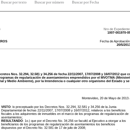
Buscar por texto
Buscar por número
Buscar por Fecha
3
Nro de Expediente
1007-001970-0
EROS
Fecha de Aprobación
20
/
5
/
201
cretos Nos. 32.294, 32.581 y 34.256 de fecha 22/11/2007, 17/07/2008 y 16/07/2012 que 
programas de regularización de asentamientos emprendidos por el MVOTMA (Ministeri
ial y Medio Ambiente), por la Intendencia o cualquier otro organismo del Estado y se
Montevideo,
20
de
Mayo
de
2013
.
VISTO
: lo preceptuado por los Decretos Nos. 32.294, 32.581 y 34.256 de la Junta
Departamental de fechas 22/11/2007, 17/07/2008 y 16/07/2012, relativos a los beneficios
fiscales a los adquirentes de inmuebles en el marco de los programas de regularización de
asentamientos;
RESULTANDO
: 1o.) que por el Decreto No. 34.256 se facultó al Ejecutivo a otorgar a los
beneficiarios de los programas de regularización de asentamientos los beneficios
dispuestos por el Decreto No. 32.581 de 17 de julio de 2008;