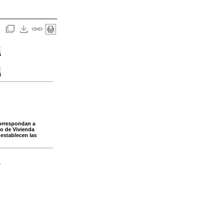
:
5
:
3
correspondan a
o de Vivienda
 establecen las
-