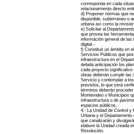
corresponda en cada situa
relacionamiento directo entr
d) Proponer normas que reg
disponible, subterráneo o a
urbana así como la revisión
e) Solicitar al Departament
que provea las herramientas
información general de las 
digital.-
f) Constituir un ámbito en
Servicios Públicos que pos
infraestructura en el Depa
debida anticipación los pl
cada proyecto significativo
obras deberán cumplir las 
Servicio y contemplar a los
previstos, lo que será ver
términos deberán proceder 
Montevideo o Municipios qu
infraestructura o de pavim
espacios públicos.
4.- La Unidad de Control y
Urbana y el Departamento d
que canalizarán y divulgar
elabore la Unidad creada en
Resolución.