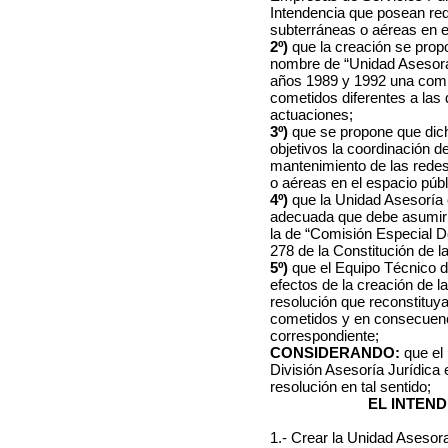
Intendencia que posean red
subterráneas o aéreas en e
2º)
que la creación se prop
nombre de “Unidad Asesora I
años 1989 y 1992 una comi
cometidos diferentes a las
actuaciones;
3º)
que se propone que dic
objetivos la coordinación de
mantenimiento de las redes
o aéreas en el espacio públ
4º)
que la Unidad Asesoría
adecuada que debe asumir l
la de “Comisión Especial De
278 de la Constitución de l
5º)
que el Equipo Técnico d
efectos de la creación de 
resolución que reconstituy
cometidos y en consecuenci
correspondiente;
CONSIDERANDO:
que el
División Asesoría Jurídica
resolución en tal sentido;
EL INTEN
1.- Crear la Unidad Asesora