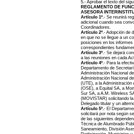
5.- Aprobar el texto del sigu
REGLAMENTO DE FUNC
ASESORA INTERINSTIT
Artículo 1º
.- Se reunirá r
adicional cuando sea conv
Coordinadores.
Artículo 2º
.- Adopción de 
en que no se llegue a un co
posiciones en los informes
correspondientes fundamen
Artículo 3º
.- Se dejará con
a las reuniones en cada Ac
Artículo 4º
.- Para la efecti
Departamento de Secretaría
Administración Nacional d
Administración Nacional de
(UTE), a la Administración 
(OSE), a Equital SA, a Mo
Sur SA, a A.M. Wireless S
(MOVISTAR) solicitando la
Delegado titular y un alter
Artículo 5º.
- El Departame
solicitará por nota según s
de las siguientes dependen
Técnica de Alumbrado Públic
Saneamiento, División Ases
Participación, Municipios 