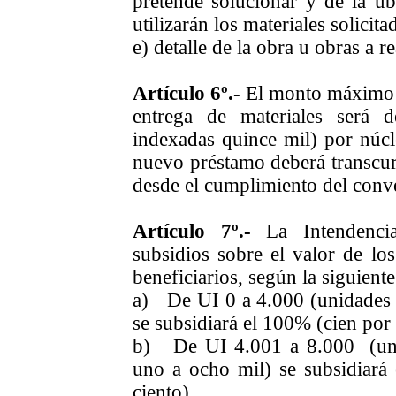
pretende solucionar y de la ub
utilizarán los materiales solicita
e) detalle de la obra u obras a re
Artículo 6º.-
El monto máximo q
entrega de materiales será
indexadas
quince mil) por núcle
nuevo préstamo deberá transcur
desde el cumplimiento del conve
Artículo 7º.-
La Intendencia
subsidios sobre el valor de los
beneficiarios, según la siguiente
a) De
UI
0 a 4.000 (u
nidades
se subsidiará el
100% (
cien p
b) De
UI
4.001 a 8.000 (
un
uno a ocho mil) se subsidiará
ciento),