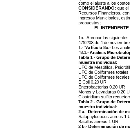
como el ajuste a los costos 
CONSIDERANDO:
que el
Recursos Financieros, con 
Ingresos Municipales, esti
propuestas;
EL INTENDENTE
1o.- Aprobar las siguientes
4792/08 de 4 de noviembre
1.- "
Artículo 8o.-
Los anális
"8.1.- Análisis Microbioló
Tabla 1 - Grupo de Deter
muestra individual:
UFC de Mesófilos, Psicrófi
UFC de Coliformes totales
UFC de Coliformes fecale
E Coli 0.20 UR
Enterobacterias 0.20 UR
Mohos y Levaduras 0.20 
Clostridium sulfito reducto
Tabla 2 - Grupo de Deter
muestra individual:
2 a.- Determinación de m
Sataphylococus aureus 1 
Bacillus aereus 1 UR
2 b.- Determinación de m