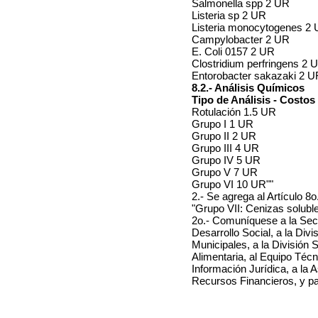
Salmonella spp 2 UR
Listeria sp 2 UR
Listeria monocytogenes 2
Campylobacter 2 UR
E. Coli 0157 2 UR
Clostridium perfringens 2 
Entorobacter sakazaki 2 U
8.2.- Análisis Químicos
Tipo de Análisis - Costos
Rotulación 1.5 UR
Grupo I 1 UR
Grupo II 2 UR
Grupo III 4 UR
Grupo IV 5 UR
Grupo V 7 UR
Grupo VI 10 UR""
2.- Se agrega al Artículo 8o.
"Grupo VII: Cenizas solubl
2o.- Comuníquese a la Secr
Desarrollo Social, a la Div
Municipales, a la División 
Alimentaria, al Equipo Téc
Información Jurídica, a la
Recursos Financieros, y pa