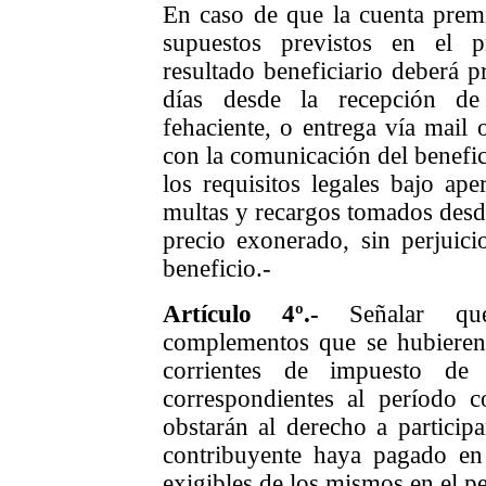
En caso de que la cuenta pre
supuestos previstos en el p
resultado beneficiario deberá
p
días
desde
la
recepción de
fehaciente, o entrega vía mail o
con la comunicación del benefi
los requisitos legales
bajo ape
multas y recargos
tomados desde
precio exonerado,
sin perjuic
beneficio
.-
Artículo
4
º.-
Señalar qu
complementos que se hubieren
corrientes de impuesto de C
correspondientes al período c
obstarán al derecho a participa
contribuyente haya pagado en
exigibles de los mismos en el p