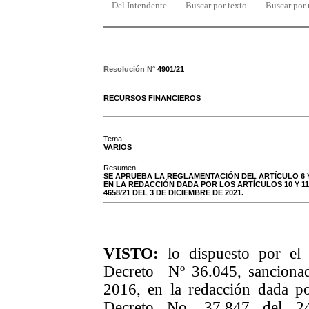
Del Intendente
Buscar por texto
Buscar por
Resolución N°
4901/21
RECURSOS FINANCIEROS
Tema:
VARIOS
Resumen:
SE APRUEBA LA REGLAMENTACIÓN DEL ARTÍCULO 6 Y S
EN LA REDACCIÓN DADA POR LOS ARTÍCULOS 10 Y 1
4658/21 DEL 3 DE DICIEMBRE DE 2021.
VISTO:
lo dispuesto por el a
Decreto Nº 36.045, sancionad
2016, en la redacción dada po
Decreto No. 37.847
de
l
24