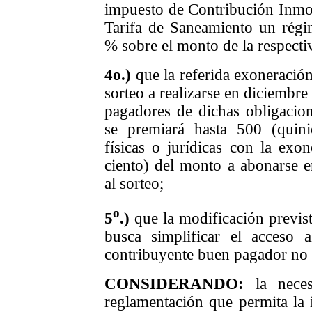
impuesto de Contribución Inmobi
Tarifa de Saneamiento un rég
% sobre el monto de la respectiva
4o.)
q
ue
la referida exoneració
sorteo a realizarse en diciembre
pagadores de dichas obligacion
se premiará hasta 500 (quini
físicas o jurídicas con la exo
ciento) del monto a abonarse e
al sorteo;
o
5
.)
que la modificación previs
busca simplificar el acceso 
contribuyente buen pagador no d
CONSIDERANDO:
la neces
reglamentación que permita la 