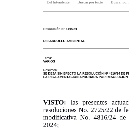
Del Intendente
Buscar por texto
Buscar por
Resolución N°
5148/24
DESARROLLO AMBIENTAL
Tema:
VARIOS
Resumen:
SE DEJA SIN EFECTO LA RESOLUCIÓN Nº 4816/24 DE F
LA REGLAMENTACIÓN APROBADA POR RESOLUCIÓN Nº 2
VISTO
:
las presentes actuac
r
esoluci
ones
No. 2725/22 de fe
modificativa No. 4816/24 de
2024
;