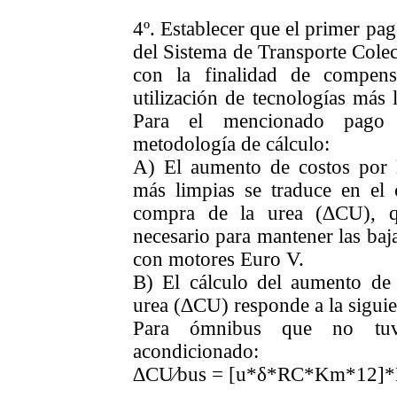
4
º.
Establecer que el primer pag
del Sistema de Transporte Cole
con la finalidad de compen
utilización de tecnologías más 
Para el mencionado pago s
metodología de cálculo:
A) El aumento de costos por la
más limpias se traduce en el 
compra de la urea (∆CU), q
necesario para mantener las baj
con motores Euro V.
B) El cálculo del aumento de c
urea (∆CU) responde a la siguie
Para ómnibus que no tuvi
acondicionado:
∆CU⁄bus = [u*δ*RC*Km*12]*