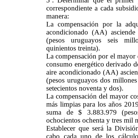
5º.
Determinar que el primer 
correspondiente a cada subsidio
manera:
La compensación por la adqu
acondicionado (AA) asciende
(pesos uruguayos seis mil
quinientos treinta).
La compensación por el mayor c
consumo energético derivado de 
aire acondicionado (AA) ascien
(pesos uruguayos dos millones t
setecientos noventa y dos).
La compensación del mayor cost
más limpias para los años 2019
suma de $ 3.883.979 (pesos
ochocientos ochenta y tres mil 
Establecer que será la Divisió
cabo cada uno de los cálculo