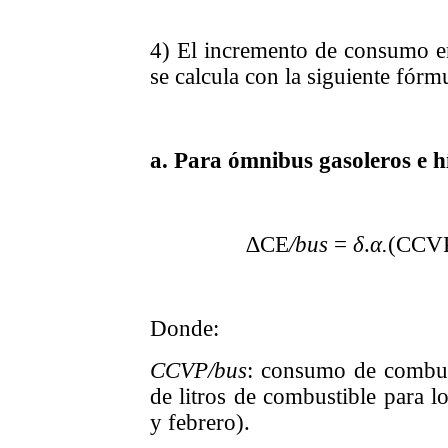
4) El incremento de consumo en
se calcula con la siguiente fórm
a. Para ómnibus gasoleros e h
∆CE
/bus
=
δ
.
α.
(CCV
Donde:
CCVP/bus
: consumo de combus
de litros de combustible para l
y febrero).