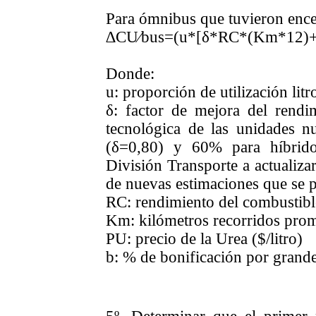
Para ómnibus que tuvieron ence
∆CU⁄bus=(u*[δ*RC*(Km*12)+
Donde:
u: proporción de utilización litro
δ: factor de mejora del rendim
tecnológica de las unidades n
(δ=0,80) y 60% para híbrido
División Transporte a actualiza
de nuevas estimaciones que se p
RC: rendimiento del combustible
Km: kilómetros recorridos pro
PU: precio de la Urea ($/litro)
b: % de bonificación por grand