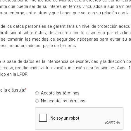
rá tratada por la Intendencia de Montevideo a efectos de comunicars
ante que pueda ser de su interés en temas vinculados a sus trámites
r su entorno, entre otras y que tienen que ver con su relación con la
 de los datos personales se garantizará un nivel de protección adec
 profesional sobre éstos, de acuerdo con lo dispuesto por el artíc
se tomarán las medidas de seguridad necesarias para evitar su alt
eso no autorizado por parte de terceros.
e la base de datos es la Intendencia de Montevideo y la dirección d
cceso, rectificación, actualización, inclusión o supresión, es Avda. 1
ido en la LPDP.
 la cláusula:
Acepto los términos
No acepto los términos