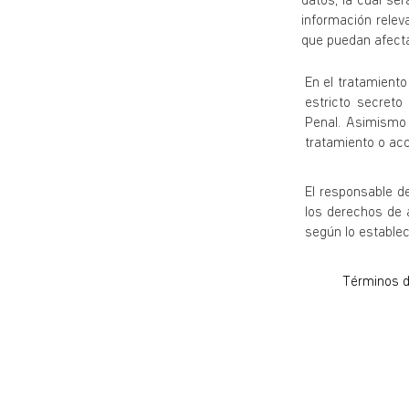
datos, la cual se
información relev
que puedan afecta
En el tratamiento
estricto secreto
Penal. Asimismo 
tratamiento o acc
El responsable d
los derechos de a
según lo establec
Términos de