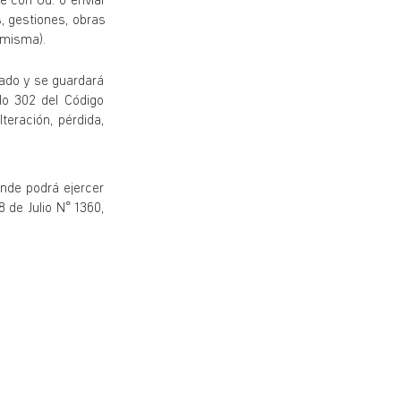
e con Ud. o enviar
, gestiones, obras
 misma).
uado y se guardará
ulo 302 del Código
eración, pérdida,
onde podrá ejercer
8 de Julio N° 1360,