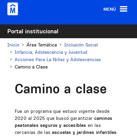
Pasar al contenido principal
MENÚ
Portal institucional
Inicio
Área Temática
Inclusión Social
Infancia, Adolescencia y Juventud
Acciones Para La Niñez y Adolescencias
Camino a Clase
Camino a clase
Fue un programa que estuvo vigente desde
2020 al 2025 que buscó garantizar
caminos
peatonales seguros y accesibles
en las
cercanías de las
escuelas y jardines infantiles