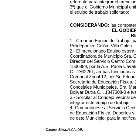
referente para integrar el mencio
3º) que el Gobierno Municipal ent
el equipo de trabajo solicitado;
CONSIDERANDO:
las competen
EL GOBIE
R
1.- Crear un Equipo de Trabajo, p
Polideportivo Colón -Villa Colón.-
2.- El mencionado Equipo estará
Coordinadora de Municipio Sra. Cr
Director del Servicio Centro Comu
1596989, por la A.S. Paola Caval
C.I.1932261, ambas funcionarias 
Comunal Zonal 12, por Sr. Eduard
Secretaría de Educación Física, 
Concejales Municipales, Sra. Ma
Bolivar Dutra C.I. 1347308-0 e Iv
3.- Solicitar al Concejo Vecinal 
integrar este equipo de trabajo.-
4.-Comuníquese al Servicio Centr
de Educación Física, Deportes y
de este Municipio, para la notific
,
.-
Gaston Silva
ALCALDE