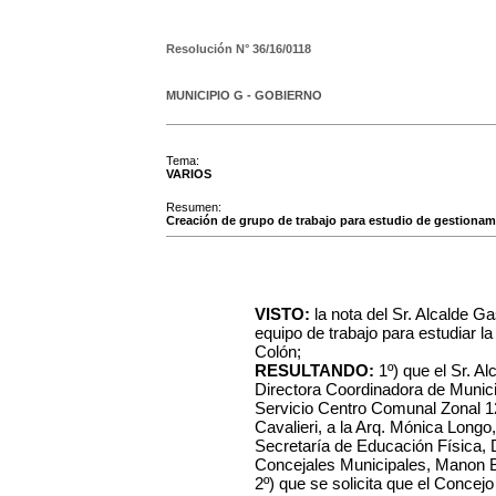
Resolución N°
36/16/0118
MUNICIPIO G - GOBIERNO
Tema:
VARIOS
Resumen:
Creación de grupo de trabajo para estudio de gestionami
VISTO:
la nota del Sr. Alcalde Ga
equipo de trabajo para estudiar la 
Colón;
RESULTANDO:
1º) que el Sr. Al
Directora Coordinadora de Municip
Servicio Centro Comunal Zonal 12
Cavalieri, a la Arq. Mónica Longo,
Secretaría de Educación Física, 
Concejales Municipales, Manon Be
2º) que se solicita que el Concej