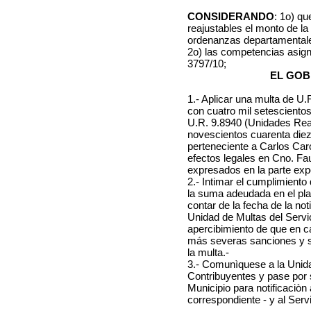
CONSIDERANDO
: 1o) qu
reajustables el monto de la
ordenanzas departamentale
2o) las competencias asig
3797/10;
EL GOB
1.- Aplicar una multa de U
con cuatro mil setesciento
U.R. 9.8940 (Unidades Rea
novescientos cuarenta diez
perteneciente a Carlos Caro
efectos legales en Cno. Fa
expresados en la parte expo
2.- Intimar el cumplimient
la suma adeudada en el plaz
contar de la fecha de la not
Unidad de Multas del Servi
apercibimiento de que en c
más severas sanciones y se 
la multa.-
3.- Comunìquese a la Unida
Contribuyentes y pase por 
Municipio para notificaciòn a
correspondiente - y al Ser