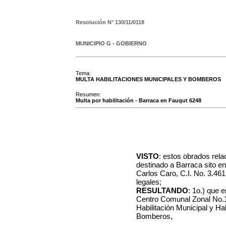
Resolución N°
130/11/0118
MUNICIPIO G - GOBIERNO
Tema:
MULTA HABILITACIONES MUNICIPALES Y BOMBEROS
Resumen:
Multa por habilitación - Barraca en Fauqut 6248
VISTO
: estos obrados rela
destinado a Barraca sito e
Carlos Caro, C.I. No. 3.461.
legales;
RESULTANDO
: 1o.) que 
Centro Comunal Zonal No.1
Habilitación Municipal y Ha
Bomberos,