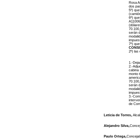
Rosa A
dos pas
5º) que
(camión
6º) que
A110061
(dólare
70.100,
serán d
modalid
impuest
7º)
que
CONS
2º) las
1.-Deja
2.-Adju
cabina 
monto t
america
70.100,
serán d
modalid
impuest
3.-Comu
interve
de Comp
,
Leticia de Torres
Alca
,
Alejandro Silva
Concej
,
Paulo Ortega
Concejal