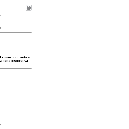
:
7
:
3
61 correspondiente a
a parte dispositiva
-
e