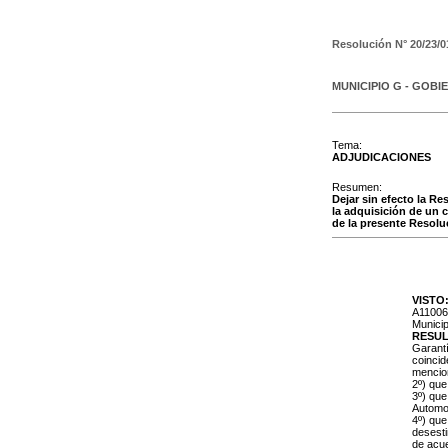
Resolución N°
20/23/0
MUNICIPIO G - GOBI
Tema:
ADJUDICACIONES
Resumen:
Dejar sin efecto la Re
la adquisición de un 
de la presente Resolu
VISTO
A110061
Municip
RESU
Garantí
coincid
mencio
2º) que
3º) que
Automo
4º) que
desesti
de acue