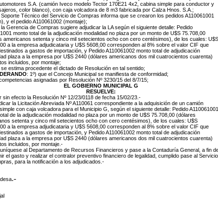
utomotores S.A. (camión Iveco modelo Tector 170E21 4x2, cabina simple para conductor y
ajeros, color blanco), con caja volcadora de 8 m3 fabricada por Calza Hnos. S.A.;
 Soporte Técnico del Servicio de Compras informa que se crearon los pedidos A110061001
), y el pedido A110061002 (montaje);
 la Gerencia de Compras sugiere adjudicar la LA según el siguiente detalle: Pedido
001 monto total de la adjudicación modalidad no plaza por un monto de U$S 75.708,00
s americanos setenta y cinco mil setecientos ocho con cero centésimos), de los cuales: U$
00 a la empresa adjudicataria y U$S 5608,00 corresponden al 8% sobre el valor CIF que
estinados a gastos de importación, y Pedido A110061002 monto total de adjudicación
ad plaza a la empresa por U$S 2440 (dólares americanos dos mil cuatrocientos cuarenta)
os incluidos, por montaje;
 se estima procedente el dictado de Resolución en tal sentido;
IDERANDO
: 1º) que el Concejo Municipal se manifiesta de conformidad;
 competencias asignadas por Resolución Nº 3230/15 del 8/7/15;
EL GOBIERNO MUNICIPAL G
RESUELVE:
r sin efecto la Resolución Nº 12/23/0118 de fecha 15/02/23.-
dicar la Licitación Abreviada Nº A110061 correspondiente a la adquisición de un camión
simple con caja volcadora para el Municipio G, según el siguiente detalle: Pedido A11006100
otal de la adjudicación modalidad no plaza por un monto de U$S 75.708,00 (dólares
nos setenta y cinco mil setecientos ocho con cero centésimos), de los cuales: U$S
00 a la empresa adjudicataria y U$S 5608,00 corresponden al 8% sobre el valor CIF que
estinados a gastos de importación, y Pedido A110061002 monto total de adjudicación
ad plaza a la empresa por U$S 2440 (dólares americanos dos mil cuatrocientos cuarenta)
os incluidos, por montaje.-
níquese al Departamento de Recursos Financieros y pase a la Contaduría General, a fin d
nir el gasto y realizar el contralor preventivo financiero de legalidad, cumplido pase al Servicio
ras, para la notificación a los adjudicados.-
.-
ldesa
al