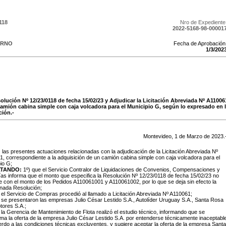
118
Nro de Expediente
2022-5168-98-00001
ERNO
Fecha de Aprobación
1
/
3
/
202
solución Nº 12/23/0118 de fecha 15/02/23 y Adjudicar la Licitación Abreviada Nº A1100
camión cabina simple con caja volcadora para el Municipio G, según lo expresado en l
ción.-
Montevideo,
1
de
Marzo
de
2023
.
:
las presentes actuaciones relacionadas con la adjudicación de la Licitación Abreviada Nº
, correspondiente a la adquisición de un camión cabina simple con caja volcadora para el
io G;
LTANDO:
1º) que el Servicio Contralor de Liquidaciones de Convenios, Compensaciones y
as informa que el monto que especifica la Resolución Nº 12/23/0118 de fecha 15/02/23 no
e con el monto de los Pedidos A110061001 y A110061002, por lo que se deja sin efecto la
nada Resolución;
 el Servicio de Compras procedió al llamado a Licitación Abreviada Nº A110061;
 se presentaron las empresas Julio César Lestido S.A., Autolíder Uruguay S.A., Santa Rosa
tores S.A.;
 la Gerencia de Mantenimiento de Flota realizó el estudio técnico, informando que se
ma la oferta de la empresa Julio César Lestido S.A. por entenderse técnicamente inaceptabl
rdo a las condiciones técnicas excluyentes, y sugiere aceptar la oferta de la empresa Santa