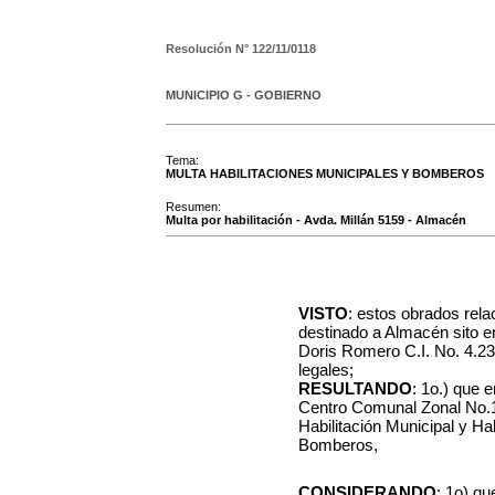
Resolución N°
122/11/0118
MUNICIPIO G - GOBIERNO
Tema:
MULTA HABILITACIONES MUNICIPALES Y BOMBEROS
Resumen:
Multa por habilitación - Avda. Millán 5159 - Almacén
VISTO
: estos obrados rela
destinado a Almacén sito e
Doris Romero C.I. No. 4.231
legales;
RESULTANDO
: 1o.) que 
Centro Comunal Zonal No.1
Habilitación Municipal y Ha
Bomberos,
CONSIDERANDO
: 1o) qu