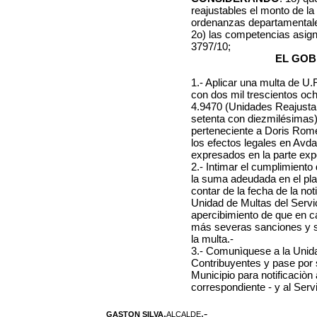
reajustables el monto de la
ordenanzas departamentale
2o) las competencias asig
3797/10;
EL GOB
1.- Aplicar una multa de U
con dos mil trescientos oc
4.9470 (Unidades Reajustab
setenta con diezmilésimas)
perteneciente a Doris Rome
los efectos legales en Avda
expresados en la parte expo
2.- Intimar el cumplimient
la suma adeudada en el plaz
contar de la fecha de la not
Unidad de Multas del Servi
apercibimiento de que en c
más severas sanciones y se 
la multa.-
3.- Comunìquese a la Unida
Contribuyentes y pase por 
Municipio para notificaciòn a
correspondiente - y al Ser
,
.-
GASTON SILVA
ALCALDE