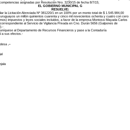
 competencias asignadas por Resolución Nro. 3230/15 de fecha 8/7/15;
EL GOBIERNO MUNICIPAL G
RESUELVE:
iar la Licitación Abreviada Nº 381220/1 en un 100% por un monto total de
$ 1.545.984,00
uruguayos un millón quinientos cuarenta y cinco mil novecientos ochenta y cuatro con cero
imos) impuestos y leyes sociales
incluidos,
a favor de la empresa Montossi Mayada Carlos
 correspondiente al Servicio de Vigilancia Privada en Cno. Durán 5656 (Galpones de
).-
uníquese al Departamento de Recursos Financieros y pase a la Contaduría
 a sus efectos.-
.-
ldesa
al
jala