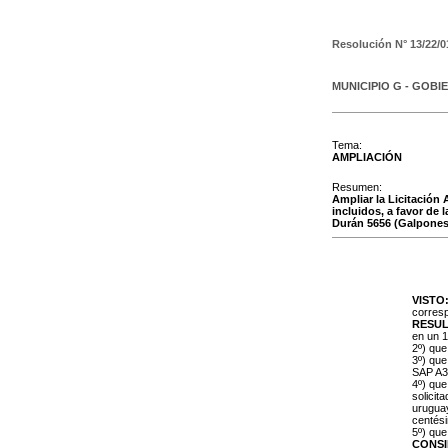
Resolución N°
13/22/0
MUNICIPIO G - GOBI
Tema:
AMPLIACIÓN
Resumen:
Ampliar la Licitación
incluidos, a favor de
Durán 5656 (Galpones 
VISTO
corresp
RESU
en un 1
2º) que
3º) que
SAP A3
4º) que
solicit
uruguay
centési
5º) qu
CONS