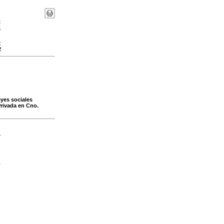
:
1
:
2
eyes sociales
Privada en Cno.
-
1