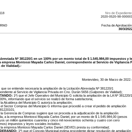
118
Nro de Expediente
2020-0520-98-00000
ERNO
Fecha de Aprobación
30
/
3
/
202
 Abreviada Nº 381220/1 en un 100% por un monto total de $ 1.545.984,00 impuestos y l
 la empresa Montossi Mayada Carlos Daniel, correspondiente al Servicio de Vigilancia 
de Vialidad).-
Montevideo,
30
de
Marzo
de
2022
.
:
que se entiende necesaria la ampliación de la Licitación Abreviada Nº 381220/1
ondiente al Servicio de Vigilancia Privada en Cno. Durán 5656 (Galpones de Vialidad);
LTANDO:
1º)
que el Jefe Operativo del Municipio G solicita la ampliación de la LA Nº 381220/
00%, informando que el servicio se realizó de forma satisfactoria;
 la Alcaldesa del Municipio G autoriza la ampliación;
 el Sector Compras del Municipio G informa que procedió a crear el pedido de ampliación
81220101;
 la Gerencia de Compras sugiere que se proceda a la adjudicación de la ampliación
ada, a la empresa Montossi Mayada Carlos Daniel, por un monto de $ 1.545.984,00 (pesos
os un millón quinientos cuarenta y cinco mil novecientos ochenta y cuatro con cero
mos) impuestos y leyes sociales incluidos;
e la empresa Montossi Mayada Carlos Daniel (SEVIO) presta su conformidad;
IDERANDO:
1º) que el Concejo Municipal estima procedente dictar resolución de ampliación;