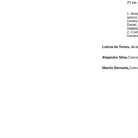
2º) las
1.-Ampl
(pesos 
centés
Daniel,
Vialidad
2.-Com
General
,
Leticia de Torres
Alca
,
Alejandro Silva
Concej
,
Manón Berrueta
Conce