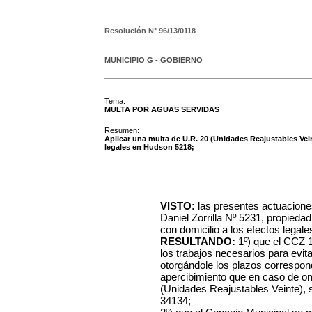
Resolución N°
96/13/0118
MUNICIPIO G - GOBIERNO
Tema:
MULTA POR AGUAS SERVIDAS
Resumen:
Aplicar una multa de U.R. 20 (Unidades Reajustables Vein
legales en Hudson 5218;
VISTO:
las presentes actuaciones 
Daniel Zorrilla Nº 5231, propieda
con domicilio a los efectos lega
RESULTANDO:
1º) que el CCZ 12
los trabajos necesarios para evit
otorgándole los plazos correspon
apercibimiento que en caso de om
(Unidades Reajustables Veinte), 
34134;