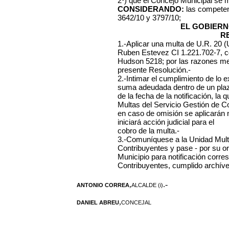
2º) que el Concejo Municipal se 
CONSIDERANDO:
las competen
3642/10 y 3797/10;
EL GOBIERN
R
1.-Aplicar una multa de U.R. 20 (
Ruben Estevez CI 1.221.702-7, co
Hudson 5218; por las razones men
presente Resolución.-
2.-Intimar el cumplimiento de lo 
suma adeudada dentro de un plazo 
de la fecha de la notificación, l
Multas del Servicio Gestión de C
en caso de omisión se aplicarán
iniciará acción judicial para el
cobro de la multa.-
3.-Comuníquese a la Unidad Mult
Contribuyentes y pase - por su or
Municipio para notificación corre
Contribuyentes, cumplido archíve
,
.-
ANTONIO CORREA
ALCALDE (i)
,
DANIEL ABREU
CONCEJAL