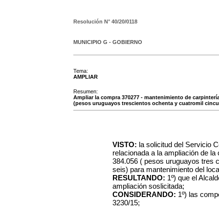
Resolución N°
40/20/0118
MUNICIPIO G - GOBIERNO
Tema:
AMPLIAR
Resumen:
Ampliar la compra 370277 - mantenimiento de carpinterí
(pesos uruguayos trescientos ochenta y cuatromil cincu
VISTO:
la solicitud del Servicio
relacionada a la ampliación de l
384.056 ( pesos uruguayos tres c
seis) para mantenimiento del loca
RESULTANDO:
1º)
que el Alcal
ampliación soslicitada;
CONSIDERANDO:
1º) las comp
3230/15;