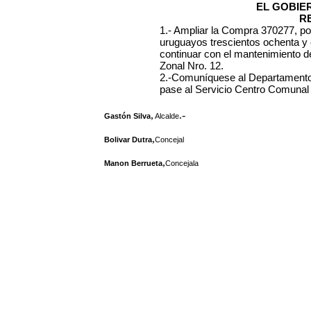
EL GOBIE
R
1.- Ampliar la Compra 370277, p
uruguayos trescientos ochenta y 
continuar con el mantenimiento d
Zonal Nro. 12.
2.-Comuníquese al Departamento
pase al Servicio Centro Comunal 
,
.-
Gastón Silva
Alcalde
,
Bolivar Dutra
Concejal
,
Manon Berrueta
Concejala