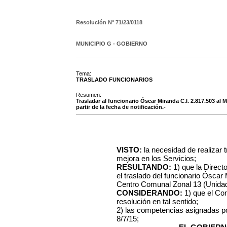
Resolución N°
71/23/0118
MUNICIPIO G - GOBIERNO
Tema:
TRASLADO FUNCIONARIOS
Resumen:
Trasladar al funcionario Óscar Miranda C.I. 2.817.503 al 
partir de la fecha de notificación.-
VISTO:
la necesidad de realizar 
mejora en los Servicios;
RESULTANDO:
1) que la Direct
el traslado del funcionario Óscar 
Centro Comunal Zonal 13 (Unida
CONSIDERANDO:
1) que el Con
resolución en tal sentido;
2) las competencias asignadas po
8/7/15;