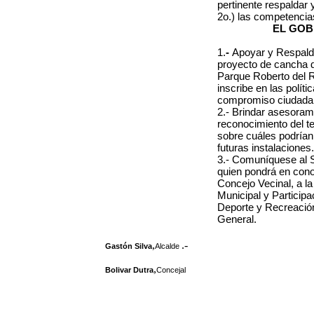
pertinente respaldar
2o.) las competencia
EL GOB
1.
-
Apoyar y Respald
proyecto de cancha de
Parque Roberto del R
inscribe en las políti
compromiso ciudadan
2.- Brindar asesoramie
reconocimiento del te
sobre cuáles podrían 
futuras instalaciones.
3.- Comuníquese al 
quien pondrá en conoc
Concejo Vecinal, a la
Municipal y Participa
Deporte y Recreació
General.
,
.-
Gastón Silva
Alcalde
,
Bolivar Dutra
Concejal