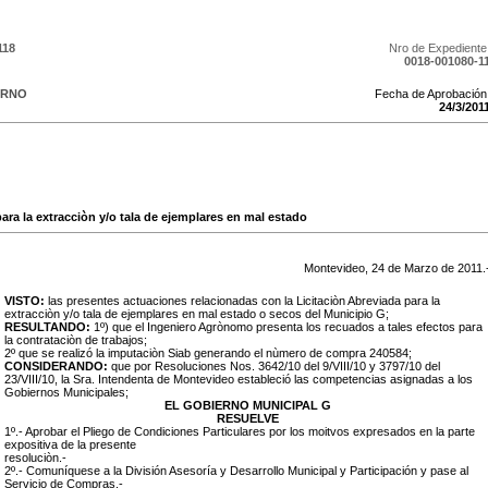
118
Nro de Expediente
0018-001080-1
ERNO
Fecha de Aprobación
24
/
3
/
201
ara la extracciòn y/o tala de ejemplares en mal estado
Montevideo,
24
de
Marzo
de
2011
.
VISTO:
las presentes actuaciones relacionadas con la Licitaciòn Abreviada para la
extracciòn y/o tala de ejemplares en mal estado o secos del Municipio G;
RESULTANDO:
1º) que el Ingeniero Agrònomo presenta los recuados a tales efectos para
la contrataciòn de trabajos;
2º que se realizó la imputaciòn Siab generando el nùmero de compra 240584;
CONSIDERANDO:
que por Resoluciones Nos. 3642/10 del 9/VIII/10 y 3797/10 del
23/VIII/10, la Sra. Intendenta de Montevideo estableció las competencias asignadas a los
Gobiernos Municipales;
EL GOBIERNO MUNICIPAL G
RESUELVE
1º.- Aprobar el Pliego de Condiciones Particulares por los moitvos expresados en la parte
expositiva de la presente
resoluciòn.-
2º.- Comuníquese a la División Asesoría y Desarrollo Municipal y Participación y pase al
Servicio de Compras.-