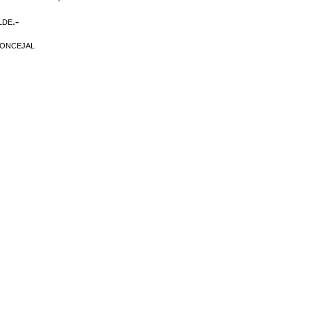
.-
LDE
ONCEJAL