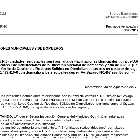
0118
Nro de Expediente
2016-1815-98-00008
ERNO
Fecha de Aprobación
30
/
8
/
201
CIONES MUNICIPALES Y DE BOMBEROS
.R.6 (unidades reajustables seis) por falta de Habilitaciones Municipales , una de U.
r carecer de Habilitaciones de la Dirección Nacional de Bomberos y otra de U.R. 20 (u
e trámite de Gestión de Residuos Sólidos no Domiciliarios, las tres en caracter de segu
: 1.429.419-0 con domicilio a los efectos legales en Av. Sayago Nº1457 esq. Edison .-
Montevideo,
30
de
Agosto
de
2017
.
:
las presentes actuaciones relacionadas con la Pizzería Vermilin S.R.L sita en Av.Sayago
 en la cual se constató la falta de Habilitaciones Municipales ,de la Dirección Nacional de
s y el trámite de Gestión de Residuos Sólidos no Domiciliarios, pertenecientes al Sr. Luis
, C.I.: 1.429.419-0, con igual domicilio a los efectos legales;
TANDO:
1º) que el Sector Inspección General del Municipio G, intimó en reiteradas
es a la presentación de las mencionadas habilitaciones ;
 no se dió cumplimiento a lo intimado;
 se notificó se aplicaría una multa de U.R.6 (unidades reajustables seis) por falta de
aciones Municipales , una de U.R.10 (unidades reajustables diez) por carecer de
aciones de la Dirección Nacional de Bomberos y otra de U.R. 20 (unidades reajustables