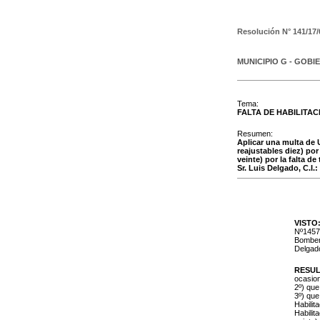
Resolución N°
141/17/
MUNICIPIO G - GOBI
Tema:
FALTA DE HABILITA
Resumen:
Aplicar una multa de U
reajustables diez) po
veinte) por la falta d
Sr. Luis Delgado, C.I.
VISTO
Nº1457,
Bombero
Delgado
RESUL
ocasion
2º) que
3º) que
Habilit
Habilit