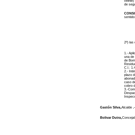
veinte)
de segu
CONS
sentido
2º) las
1.- Apl
una de 
de Bomb
Residuo
C.I.: 1
2.- Int
plazo d
abonada
caso de
cobro d
3.-Comu
Despach
Inspecc
,
.
Gastón Silva
Alcalde
,
Bolivar Dutra
Concejal