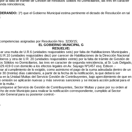
 por la falta de trámite de Gestión de Residuos Sólidos no Domiciliarios, las tres en caracter
nda reincidencia;
IDERANDO:
1º) que el Gobierno Municipal estima pertinente el dictado de Resolución en tal
;
 competencias asignadas por Resolución Nro. 3230/15;
EL GOBIERNO MUNICIPAL G
RESUELVE:
icar una multa de U.R.6 (unidades reajustables seis) por falta de Habilitaciones Municipales ,
U.R.10 (unidades reajustables diez) por carecer de Habilitaciones de la Dirección Nacional
eros y otra de U.R. 20 (unidades reajustables veinte) por la falta de trámite de Gestión de
s Sólidos no Domiciliarios, las tres en caracter de segunda reincidencia, al Sr. Luis Delgado,
.429.419-0 con domicilio a los efectos legales en Av. Sayago Nº1457 esq. Edison .-
imar al cumplimiento de lo exigido, como asimismo el pago de la suma adeudada dentro de un
e 30 (treinta) días calendario, a partir de la fecha de la notificación, la que deberá ser
 en la Unidad Multas del Servicio Gestión de Contribuyentes, bajo apercibimiento de que en
 omisión se aplicarán nuevas y más severas sanciones y se iniciará acción judicial para el
e la multa.-
níquese al Servicio de Gestión de Contribuyentes, Sector Multas y pase por su orden al
o de este Municipio para realizar la notificación correspondiente, cumplido al Sector
ión General para su posterior control.-
-