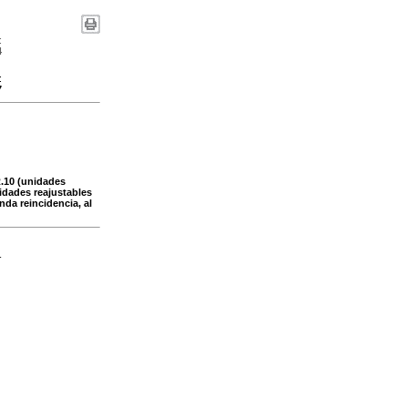
:
4
:
7
R.10 (unidades
nidades reajustables
nda reincidencia, al
-