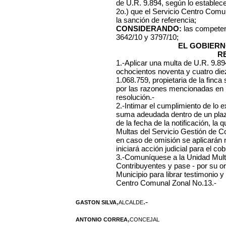
de U.R. 9.894, según lo establec
2o.) que el Servicio Centro Comun
la sanción de referencia;
CONSIDERANDO:
las competen
3642/10 y 3797/10;
EL GOBIERN
R
1.-Aplicar una multa de U.R. 9.8
ochocientos noventa y cuatro die
1.068.759, propietaria de la finc
por las razones mencionadas en l
resolución.-
2.-Intimar el cumplimiento de lo 
suma adeudada dentro de un plazo 
de la fecha de la notificación, l
Multas del Servicio Gestión de C
en caso de omisión se aplicarán
iniciará acción judicial para el cob
3.-Comuníquese a la Unidad Mult
Contribuyentes y pase - por su o
Municipio para librar testimonio y
Centro Comunal Zonal No.13.-
,
.-
GASTON SILVA
ALCALDE
,
ANTONIO CORREA
CONCEJAL