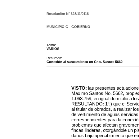
Resolución N°
328/11/0118
MUNICIPIO G - GOBIERNO
Tema:
VARIOS
Resumen:
Conexiòn al saneamiento en Cno. Santos 5662
VISTO:
las presentes actuaciones
Maximo Santos No. 5662, propied
1.068.759, en igual domicilio a lo
RESULTANDO: 1º.) que el Servici
al titular de obrados, a realizar l
de vertimiento de aguas servidas y
correspondientes para la conexión
problemas que afectan gravemente
fincas linderas, otorgándole un pl
daños bajo apercibimiento que en