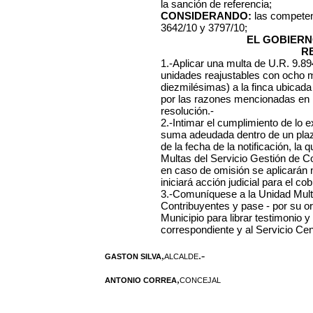
la sanción de referencia;
CONSIDERANDO:
las competen
3642/10 y 3797/10;
EL GOBIERN
R
1.-Aplicar una multa de U.R. 9.8
unidades reajustables con ocho m
diezmilésimas) a la finca ubicad
por las razones mencionadas en l
resolución.-
2.-Intimar el cumplimiento de lo 
suma adeudada dentro de un plazo 
de la fecha de la notificación, l
Multas del Servicio Gestión de C
en caso de omisión se aplicarán
iniciará acción judicial para el cob
3.-Comuníquese a la Unidad Mult
Contribuyentes y pase - por su o
Municipio para librar testimonio y
correspondiente y al Servicio Ce
,
.-
GASTON SILVA
ALCALDE
,
ANTONIO CORREA
CONCEJAL