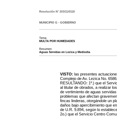
Resolución N°
203/11/0118
MUNICIPIO G - GOBIERNO
Tema:
MULTA POR HUMEDADES
Resumen:
Aguas Servidas en Lezica y Mediodia
VISTO:
las presentes actuaciones
Complejo de Av. Lezica No. 6586, 
RESULTANDO: 1º.) que el Servici
al titular de obrados, a realizar l
de vertimiento de aguas servidas e
problemas que afectan gravemente
fincas linderas, otorgándole un pl
daños bajo apercibimiento que en
de U.R. 9.894, según lo establec
2o.) que el Servicio Centro Comun