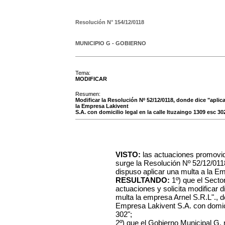
Resolución N°
154/12/0118
MUNICIPIO G - GOBIERNO
Tema:
MODIFICAR
Resumen:
Modificar la Resolución Nº 52/12/0118, donde dice "aplica
la Empresa Lakivent
S.A. con domicilio legal en la calle Ituzaingo 1309 esc 302
VISTO:
las actuaciones promovid
surge la Resolución Nº 52/12/011
dispuso aplicar una multa a la 
RESULTANDO:
1º) que el Sector
actuaciones y solicita modificar 
multa la empresa Arnel S.R.L"., de
Empresa Lakivent S.A. con domicil
302";
2º) que el Gobierno Municipal G, 