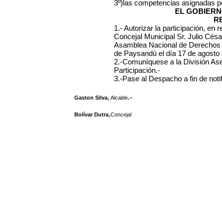
3º)las competencias asignadas po
EL GOBIERN
R
1.- Autorizar la participación, en
Concejal Municipal Sr. Julio César
Asamblea Nacional de Derechos 
de Paysandú el día 17 de agosto d
2.-Comuníquese a la División Ase
Participación.-
3.-Pase al Despacho a fin de notif
,
.-
Gaston Silva
Alcalde
,
Bolívar Dutra
Concejal