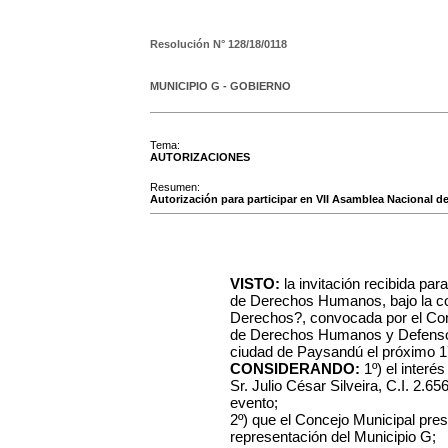
Resolución N°
128/18/0118
MUNICIPIO G - GOBIERNO
Tema:
AUTORIZACIONES
Resumen:
Autorización para participar en VII Asamblea Nacional de
VISTO:
la invitación recibida par
de Derechos Humanos, bajo la 
Derechos?, convocada por el Cons
de Derechos Humanos y Defensorí
ciudad de Paysandú el próximo 1
CONSIDERANDO:
1º) el interé
Sr. Julio César Silveira, C.I. 2.6
evento;
2º) que el Concejo Municipal pres
representación del Municipio G;