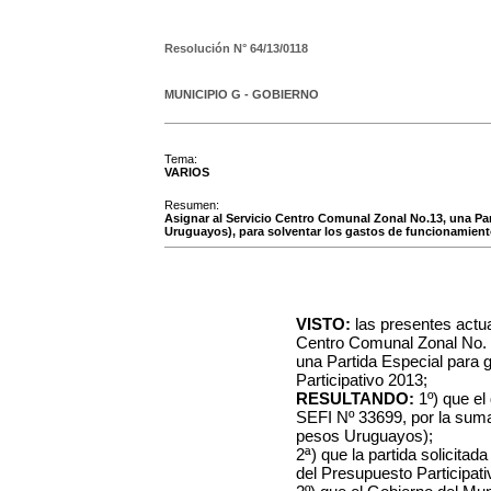
Resolución N°
64/13/0118
MUNICIPIO G - GOBIERNO
Tema:
VARIOS
Resumen:
Asignar al Servicio Centro Comunal Zonal No.13, una Par
Uruguayos), para solventar los gastos de funcionamient
VISTO:
las presentes actu
Centro Comunal Zonal No. 13
una Partida Especial para 
Participativo 2013;
RESULTANDO:
1º) que el
SEFI Nº 33699, por la suma
pesos Uruguayos);
2ª) que la partida solicitad
del Presupuesto Participati