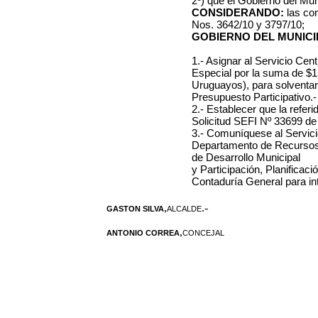
2º) que el Gobierno del Mu
CONSIDERANDO:
las co
Nos. 3642/10 y 3797/10;
GOBIERNO DEL MUNICI
1.- Asignar al Servicio Ce
Especial por la suma de $1
Uruguayos), para solventar
Presupuesto Participativo.-
2.- Establecer que la refer
Solicitud SEFI Nº 33699 de
3.- Comuníquese al Servici
Departamento de Recursos 
de Desarrollo Municipal
y Participación, Planificac
Contaduría General para int
,
.-
GASTON SILVA
ALCALDE
,
ANTONIO CORREA
CONCEJAL