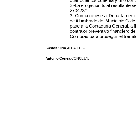
cuatrocientos ochenta y uno con 
2.-La erogación total resultante s
273423/1.-
3.-Comuníquese al Departamento 
de Alumbrado del Municipio G de
pase a la Contaduría General, a fin
contralor preventivo financiero de
Compras para proseguir el tramit
,
.-
Gaston Silva
ALCALDE
,
Antonio Correa
CONCEJAL