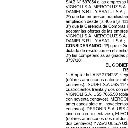
SIAB Nº 587854 a las empresa
VIGNOLI S.A. MERCOLUZ S.A.
DANIEL S.R.L. Y ASATUL S.A.;
2º) que las empresas manifiestan
ampliación desde fjs 405 a fjs 411
3º) que la Gerencia de Compras i
aceptar las ofertas de las empre
VIGNOLI S.A. MERCOLUZ S.A.
DANIEL S.R.L. Y ASATUL S.A.;
CONSIDERANDO:
1º) que el Go
dictado de resolución en el sentid
2º) las competencias asignadas 
3797/10;
EL GOBIE
R
1.-Ampliar la LA Nº 273423/1 segú
(dólares americanos catorce mil 
centavos)., SUDEL S.A U$S 1143
cuatrocientos treinta y dos con
VIGNOLI S.A. U$S 7065.90 (dólar
con noventa centavos), MERCOL
americanos siete mil novecientos
centavos), DERONIR S.A. U$S 457
cinco con cero centavos), ELE
(dólares americanos dos mil dos
dos centavos) Y ASATUL S.A U$S 