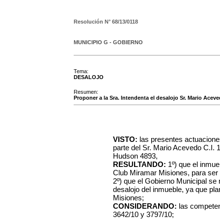
Resolución N°
68/13/0118
MUNICIPIO G - GOBIERNO
Tema:
DESALOJO
Resumen:
Proponer a la Sra. Intendenta el desalojo Sr. Mario Ace
VISTO:
las presentes actuacione
parte del Sr. Mario Acevedo C.I.
Hudson 4893,
RESULTANDO:
1º) que el inmueb
Club Miramar Misiones, para se
2º) que el Gobierno Municipal se 
desalojo del inmueble, ya que pla
Misiones;
CONSIDERANDO:
las competen
3642/10 y 3797/10;