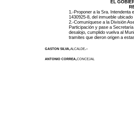
EL GOBIE
R
1.-Proponer a la Sra. Intendenta 
1430925-8, del inmueble ubicado
2.-Comuníquese a la División Ase
Participación y pase a Secretaría
desalojo, cumplido vuelva al Muni
tramites que dieron origen a esta
,
.-
GASTON SILVA
ALCALDE
,
ANTONIO CORREA
CONCEJAL