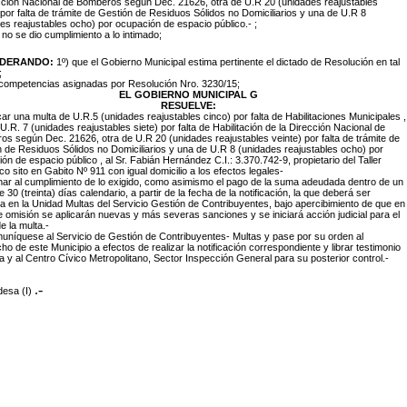
cción Nacional de Bomberos según Dec. 21626, otra de U.R 20 (unidades reajustables
 por falta de trámite de Gestión de Residuos Sólidos no Domiciliarios y una de U.R 8
es reajustables ocho) por ocupación de espacio público.- ;
 no se dio cumplimiento a lo intimado;
IDERANDO:
1º) que el Gobierno Municipal estima pertinente el dictado de Resolución en tal
;
 competencias asignadas por Resolución Nro. 3230/15;
EL GOBIERNO MUNICIPAL G
RESUELVE:
icar una multa de U.R.5 (unidades reajustables cinco) por falta de Habilitaciones Municipales ,
U.R. 7 (unidades reajustables siete) por falta de Habilitación de la Dirección Nacional de
s según Dec. 21626, otra de U.R 20 (unidades reajustables veinte) por falta de trámite de
 de Residuos Sólidos no Domiciliarios y una de U.R 8 (unidades reajustables ocho) por
ón de espacio público , al Sr. Fabián Hernández C.I.: 3.370.742-9, propietario del Taller
o sito en Gabito Nº 911 con igual domicilio a los efectos legales-
imar al cumplimiento de lo exigido, como asimismo el pago de la suma adeudada dentro de un
e 30 (treinta) días calendario, a partir de la fecha de la notificación, la que deberá ser
 en la Unidad Multas del Servicio Gestión de Contribuyentes, bajo apercibimiento de que en
 omisión se aplicarán nuevas y más severas sanciones y se iniciará acción judicial para el
e la multa.-
uníquese al Servicio de Gestión de Contribuyentes- Multas y pase por su orden al
o de este Municipio a efectos de realizar la notificación correspondiente y librar testimonio
a y al Centro Cívico Metropolitano, Sector Inspección General para su posterior control.-
.-
desa (I)