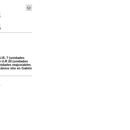
:
5
:
0
 U.R. 7 (unidades
de U.R 20 (unidades
unidades reajustables
ecánico sito en Gabito
-