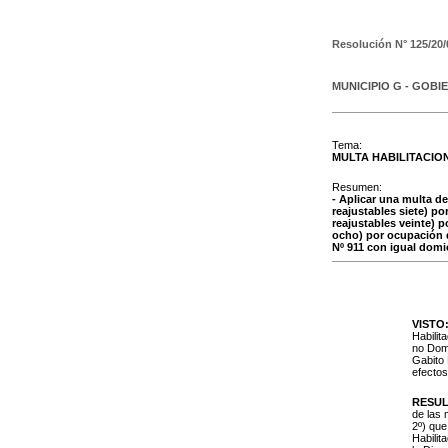
Resolución N°
125/20/
MUNICIPIO G - GOBI
Tema:
MULTA HABILITACIO
Resumen:
- Aplicar una multa de
reajustables siete) p
reajustables veinte) 
ocho) por ocupación de
Nº 911 con igual domic
VISTO
Habilit
no Domi
Gabito 
efectos
RESUL
de las 
2º) que
Habilit