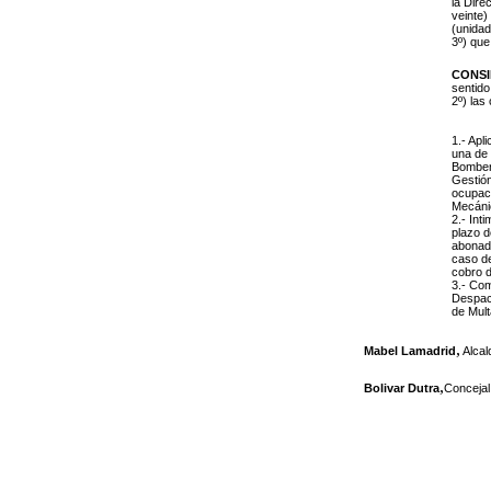
la Dire
veinte)
(unidad
3º) que
CONS
sentido
2º) las
1.- Apl
una de 
Bombero
Gestión
ocupaci
Mecánic
2.- Int
plazo d
abonada
caso de
cobro d
3.- Com
Despach
de Mult
,
Mabel Lamadrid
Alcal
,
Bolivar Dutra
Concejal