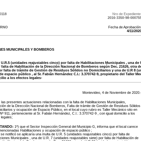
0118
Nro de Expediente
2016-3350-98-00075
ERNO
Fecha de Aprobación
4
/
11
/
202
NES MUNICIPALES Y BOMBEROS
 U.R.5 (unidades reajustables cinco) por falta de Habilitaciones Municipales , una de
or falta de Habilitación de la Dirección Nacional de Bomberos según Dec. 21626, otra 
por falta de trámite de Gestión de Residuos Sólidos no Domiciliarios y una de U.R 8 (
 espacio público , al Sr. Fabián Hernández C.I.: 3.370742-9, propietario del Taller M
ilio a los efectos legales-
Montevideo,
4
de
Noviembre
de
2020
.
:
las presentes actuaciones relacionadas con la falta de Habilitaciones Municipales,
ación de la Dirección Nacional de Bomberos, Falta de trámite de Gestión de Residuos Sólidos
ciliarios y ocupación de Espacio Público, en el local cuyo rubro es Taller Mecánico sito en
Nº 911, perteneciente al Sr. Fabián Hernández, C.I.: 3.370742-9 , con igual domicilio a los
 legales;
TANDO:
1º) que el Sector Inspección General del Municipio G, informa que el local carece
mencionadas Habilitaciones y ocupación de espacio público ;
 se notificó se aplicaría una multa de U.R. 5 (unidades reajustables cinco) por falta de
aciones Municipales , una de U.R. 7 (unidades reajustables siete) por falta de Habilitación de