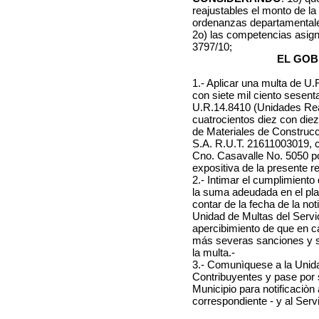
reajustables el monto de la
ordenanzas departamentale
2o) las competencias asig
3797/10;
EL GOB
1.- Aplicar una multa de U
con siete mil ciento sesent
U.R.14.8410 (Unidades Rea
cuatrocientos diez con diez
de Materiales de Construcc
S.A. R.U.T. 21611003019, co
Cno. Casavalle No. 5050 po
expositiva de la presente r
2.- Intimar el cumplimient
la suma adeudada en el plaz
contar de la fecha de la not
Unidad de Multas del Servi
apercibimiento de que en c
más severas sanciones y se 
la multa.-
3.- Comunìquese a la Unida
Contribuyentes y pase por 
Municipio para notificaciòn a
correspondiente - y al Ser