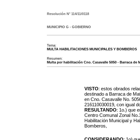
Resolución N°
114/11/0118
MUNICIPIO G - GOBIERNO
Tema:
MULTA HABILITACIONES MUNICIPALES Y BOMBEROS
Resumen:
Multa por habilitación Cno. Casavalle 5050 - Barraca de M
VISTO
: estos obrados rela
destinado a Barraca de Mate
en Cno. Casavalle No. 5050
216110030019, con igual dom
RESULTANDO
: 1o.) que 
Centro Comunal Zonal No.1
Habilitación Municipal y Ha
Bomberos,
CONSIDERANDO
: 1o) qu