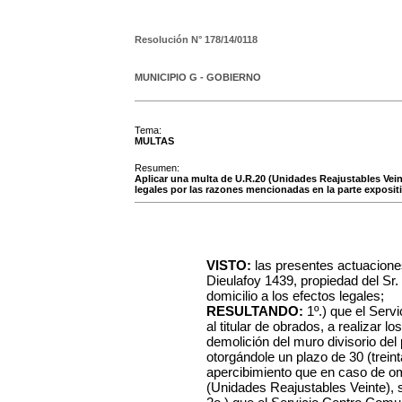
Resolución N°
178/14/0118
MUNICIPIO G - GOBIERNO
Tema:
MULTAS
Resumen:
Aplicar una multa de U.R.20 (Unidades Reajustables Veinte)
legales por las razones mencionadas en la parte expositi
VISTO:
las presentes actuaciones 
Dieulafoy 1439, propiedad del Sr.
domicilio a los efectos legales;
RESULTANDO:
1º.) que el Serv
al titular de obrados, a realizar l
demolición del muro divisorio del
otorgándole un plazo de 30 (trein
apercibimiento que en caso de om
(Unidades Reajustables Veinte), 