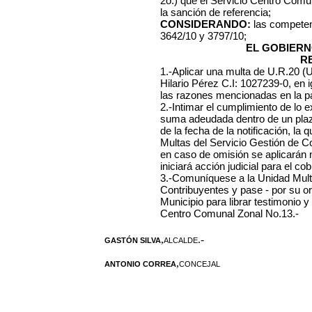
2o.) que el Servicio Centro Comun
la sanción de referencia;
CONSIDERANDO:
las competen
3642/10 y 3797/10;
EL GOBIERN
R
1.-Aplicar una multa de U.R.20 (
Hilario Pérez C.I: 1027239-0, en i
las razones mencionadas en la par
2.-Intimar el cumplimiento de lo 
suma adeudada dentro de un plazo 
de la fecha de la notificación, l
Multas del Servicio Gestión de C
en caso de omisión se aplicarán
iniciará acción judicial para el cob
3.-Comuníquese a la Unidad Mult
Contribuyentes y pase - por su o
Municipio para librar testimonio y
Centro Comunal Zonal No.13.-
,
.-
GASTÓN SILVA
ALCALDE
,
ANTONIO CORREA
CONCEJAL