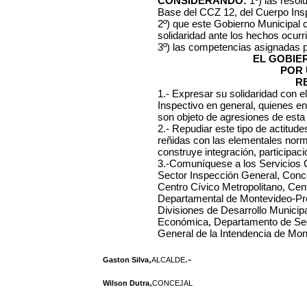
CONSIDERANDO:
1º) las reso
Base del CCZ 12, del Cuerpo Ins
2º) que este Gobierno Municipal 
solidaridad ante los hechos ocurr
3º) las competencias asignadas p
EL GOBIE
POR 
R
1.- Expresar su solidaridad con e
Inspectivo en general, quienes e
son objeto de agresiones de esta 
2.- Repudiar este tipo de actitud
reñidas con las elementales norm
construye integración, participac
3.-Comuníquese a los Servicios 
Sector Inspección General, Conce
Centro Cívico Metropolitano, Cent
Departamental de Montevideo-Pre
Divisiones de Desarrollo Municip
Económica, Departamento de Secr
General de la Intendencia de Mon
,
.-
Gaston Silva
ALCALDE
,
Wilson Dutra
CONCEJAL