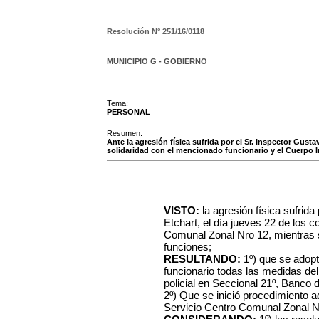
Resolución N°
251/16/0118
MUNICIPIO G - GOBIERNO
Tema:
PERSONAL
Resumen:
Ante la agresión física sufrida por el Sr. Inspector Gus
solidaridad con el mencionado funcionario y el Cuerpo I
VISTO:
la agresión física sufrida
Etchart, el día jueves 22 de los co
Comunal Zonal Nro 12, mientras
funciones;
RESULTANDO:
1º)
que se adopt
funcionario todas las medidas d
policial en Seccional 21º, Banco
2º) Que se inició procedimiento ad
Servicio Centro Comunal Zonal N