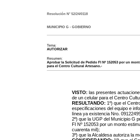
Resolución N°
52/24/0118
MUNICIPIO G - GOBIERNO
Tema:
AUTORIZAR
Resumen:
Aprobar la Solicitud de Pedido FI Nº 152053 por un mont
para el Centro Cultural Artesano.-
VISTO:
las presentes actuaciones
de un celular para el Centro Cultu
RESULTANDO:
1º) que el Centro
especificaciones del equipo e inf
línea ya existencia Nro. 0912249
2º) que la UGP del Municipio G pr
FI Nº 152053 por un monto estim
cuarenta mil)
;
3º)
que la Alcaldesa autoriza la m