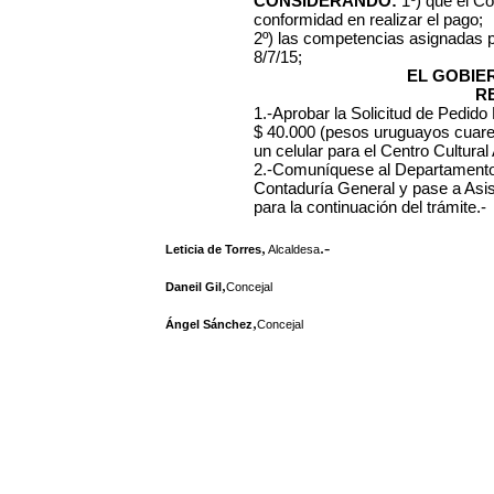
CONSIDERANDO:
1º) que el Co
conformidad en realizar el pago;
2º) las competencias asignadas 
8/7/15;
EL GOBIE
R
1.-Aprobar la Solicitud de Pedido
$ 40.000 (pesos uruguayos
cuare
un celular para el Centro Cultural
2.-Comuníquese al Departamento 
Contaduría General y pase a Asi
para la continuación del trámite.-
,
.-
Leticia de Torres
Alcaldesa
,
Daneil Gil
Concejal
,
Ángel Sánchez
Concejal