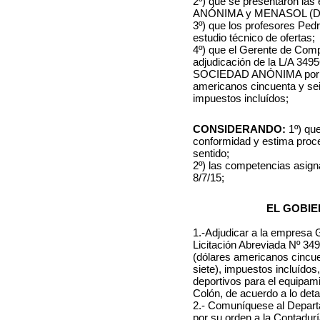
2º) que se presentaron 
ANÓNIMA y MENASOL (Distr
3º) que los profesores Ped
estudio técnico de ofertas;
4º) que el Gerente de Comp
adjudicación de la L/A 3
SOCIEDAD ANÓNIMA por un
americanos cincuenta y seis
impuestos incluídos;
CONSIDERANDO:
1º) que
conformidad y estima proce
sentido;
2º) las competencias asign
8/7/15;
EL GOBIE
1.-Adjudicar a la empr
Licitación Abreviada Nº 3
(dólares americanos cincue
siete), impuestos incluídos
deportivos para el equipami
Colón, de acuerdo a lo deta
2.- Comuníquese al Depart
por su orden a la Contaduría