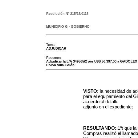
Resolución N°
215/18/0118
MUNICIPIO G - GOBIERNO
Tema:
ADJUDICAR
Resumen:
Adjudicar la L/A 349565/2 por U$S 56.397,00 a GADOLE
Colon Villa Colón
VISTO:
la necesidad de adq
para el equipamiento del Gi
acuerdo al detalle
adjunto en el expediente;
RESULTANDO:
1º) que la
Compras realizó el llamado