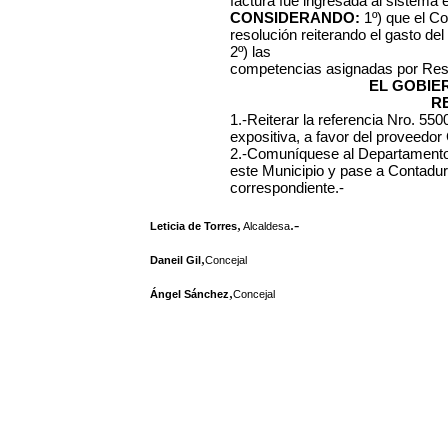
factura fue ingresada al sistema 
CONSIDERANDO:
1º) que el Co
resolución reiterando el gasto d
2º) las
competencias asignadas por Reso
EL GOBIE
R
1.-Reiterar la referencia Nro. 55
expositiva, a favor del proveedo
2.-Comuníquese al Departamento
este Municipio y pase a Contadurí
correspondiente.-
,
.-
Leticia de Torres
Alcaldesa
,
Daneil Gil
Concejal
,
Ángel Sánchez
Concejal