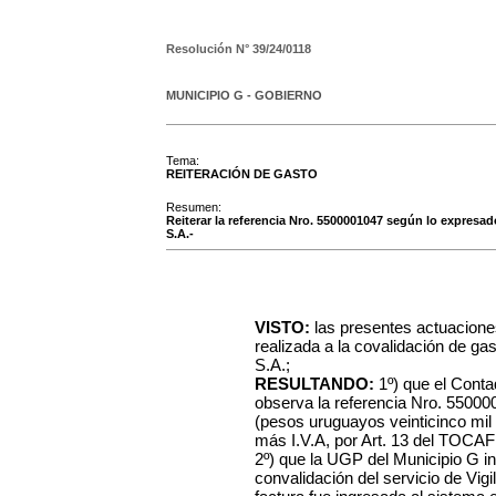
Resolución N°
39/24/0118
MUNICIPIO G - GOBIERNO
Tema:
REITERACIÓN DE GASTO
Resumen:
Reiterar la referencia Nro. 5500001047 según lo expresad
S.A.-
VISTO:
las presentes actuacione
realizada a la covalidación de g
S.A.;
RESULTANDO:
1º)
que el Conta
observa la referencia Nro.
55000
(pesos uruguayos veinticinco mil 
más I.V.A, por Art. 13 del TOCAF 
2º) que la UGP del Municipio G i
convalidación del servicio de Vig