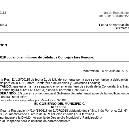
0118
Nro de Expediente
2018-0018-98-00015
ERNO
Fecha de Aprobación
26
/
7
/
201
CION
/0118 por error en número de cédula de Concejala Inés Perrone.
Montevideo,
26
de
Julio
de
2018
.
: la Res. 114/18/00118 de fecha 11 de julio del corriente por la que se comunicó la delegación
ticipará en la XII Cumbre Hemísférica de Alcaldes y Gobiernos Locales;
TANDO:
que en la misma se padeció error en el número de cédula de la Concejala Sra. Inés
 donde figura el Nº 1.661.546-3, siendo el correcto 1.286.633-7;
IDERANDO:
1º) que en consecuencia el Gobierno Departamental acuerda la modificación de
cionada Resolución;
 competencias asignadas por Resolución 3230/15;
EL GOBIERNO DEL MUNICIPIO G
RESUELVE:
ificar la Resolución Nº114/18/0118 de 11/07/2018 debiendo decir "Sra. Inés Perrone, C.I. Nº
33-7", manteniendo el resto de la Resolución en todos sus términos.-
muníquese a la División Asesoría de Desarrollo Municipal y Participación.-
e al Despacho para la notificación correspondiente.-