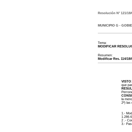
Resolución N°
121/18/
MUNICIPIO G - GOBI
Tema:
MODIFICAR RESOLU
Resumen:
Modificar Res. 114/18
VISTO
que par
RESUL
Perrone
CONS
la men
2º) las
1.- Mod
1.286.6
2 .- Co
3.- Pas