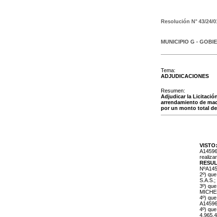
Resolución N°
43/24/0
MUNICIPIO G - GOBI
Tema:
ADJUDICACIONES
Resumen:
Adjudicar la Licitac
arrendamiento de maqui
por un monto total de 
VISTO
A145961
realizar
RESU
NºA145
2º) qu
S.A.S.;
3º) que
MICHE
4º) que
A14596
4º) que
4.965.4