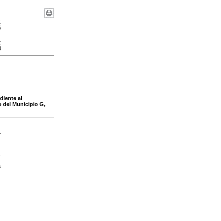
:
5
:
4
iente al
o del Municipio G,
-
a