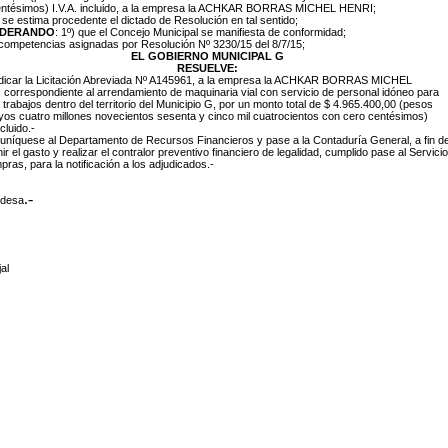
entésimos) I.V.A. incluido, a la empresa la ACHKAR BORRAS MICHEL HENR
I
;
 se estima procedente el dictado de Resolución en tal sentido;
IDERANDO
: 1º) que el Concejo Municipal se manifiesta de conformidad;
 competencias asignadas por Resolución Nº 3230/15 del 8/7/15;
EL GOBIERNO MUNICIPAL G
RESUELVE:
udicar la Licitación Abreviada Nº A145961, a la empresa la ACHKAR BORRAS MICHEL
, correspondiente al arrendamiento de maquinaria vial con servicio de personal idóneo para
r trabajos dentro del territorio del Municipio G, por un monto total de $ 4.965.400,00 (pesos
os cuatro millones novecientos sesenta y cinco mil cuatrocientos con cero centésimos)
ncluido.-
níquese al Departamento de Recursos Financieros y pase a la Contaduría General, a fin d
nir el gasto y realizar el contralor preventivo financiero de legalidad, cumplido pase al Servicio
ras, para la notificación a los adjudicados.-
.-
ldesa
al