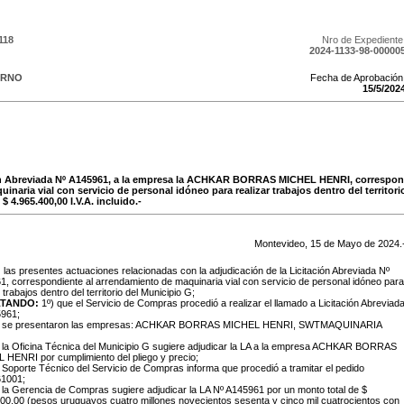
118
Nro de Expediente
2024-1133-98-00000
ERNO
Fecha de Aprobación
15
/
5
/
202
ión Abreviada Nº A145961, a la empresa la ACHKAR BORRAS MICHEL HENRI, correspond
naria vial con servicio de personal idóneo para realizar trabajos dentro del territori
$ 4.965.400,00 I.V.A. incluido.-
Montevideo,
15
de
Mayo
de
2024
.
:
las presentes actuaciones relacionadas con la adjudicación de la Licitación Abreviada Nº
, correspondiente al arrendamiento de maquinaria vial con servicio de personal idóneo para
 trabajos dentro del territorio del Municipio G;
LTANDO:
1º) que el Servicio de Compras procedió a realizar el llamado a Licitación Abreviad
961;
e se presentaron las empresas: ACHKAR BORRAS MICHEL HENRI, SWTMAQUINARIA
 la Oficina Técnica del Municipio G sugiere adjudicar la LA a la empresa
ACHKAR BORRAS
L HENR
I
por cumplimiento del pliego y precio
;
 Soporte Técnico del Servicio de Compras informa que procedió a tramitar el
pedido
1001;
 la Gerencia de Compras sugiere adjudicar la LA Nº A145961 por un monto total de $
00,00 (pesos uruguayos cuatro millones novecientos sesenta y cinco mil cuatrocientos con