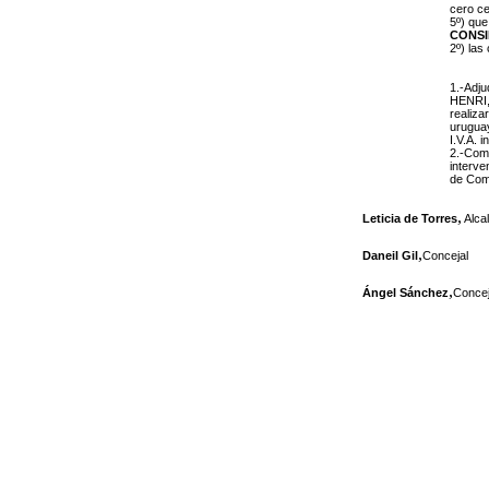
cero c
5º)
que
CONS
2º) las
1.-Adj
HENR
I
realiza
uruguay
I.V.A. i
2.-Comu
interve
de Comp
,
Leticia de Torres
Alca
,
Daneil Gil
Concejal
,
Ángel Sánchez
Concej