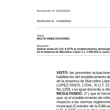
Resolución N°
242/11/0112
MUNICIPIO B - GOBIERNO
Tema:
MULTA HABILITACIONES
Resumen:
Aplicar multa de U.R. 6.4776 al establecimiento destinad
de la empresa de Marcelino López C.I. 1.004.023-2, raz
VISTO:
las presentes actuacione
habilitación del establecimiento 
de la empresa de Marcelino Lópe
LOPEZ HNOS. LTDA., R.U.T. 21113
No.1259, con igual domicilio a efe
RESULTANDO:
1º.) que el Serv
que: a) el establecimiento de ref
respecto a las normas reglamentar
municipal (Contralor de la Edifica