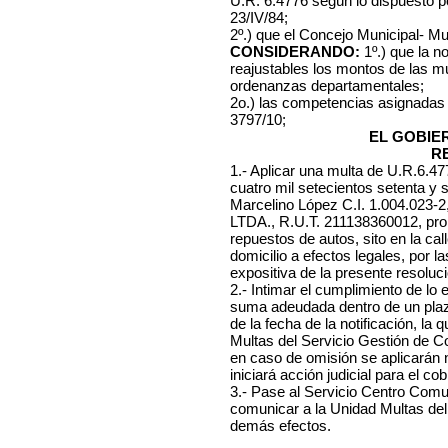
U.R. 6.4776 según lo dispuesto p
23/IV/84;
2º.) que el Concejo Municipal- Mu
CONSIDERANDO:
1º.) que la n
reajustables los montos de las mu
ordenanzas departamentales;
2o.) las competencias asignadas
3797/10;
EL GOBIE
R
1.- Aplicar una multa de U.R.6.4
cuatro mil setecientos setenta y
Marcelino López C.I. 1.004.023
LTDA., R.U.T. 211138360012, prop
repuestos de autos, sito en la cal
domicilio a efectos legales, por 
expositiva de la presente resoluci
2.- Intimar el cumplimiento de lo
suma adeudada dentro de un plazo
de la fecha de la notificación, l
Multas del Servicio Gestión de C
en caso de omisión se aplicarán
iniciará acción judicial para el co
3.- Pase al Servicio Centro Comuna
comunicar a la Unidad Multas del
demás efectos.