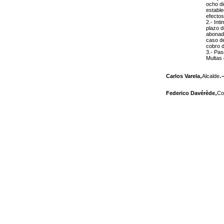
ocho d
estable
efectos
2.- Int
plazo d
abonada
caso de
cobro d
3.- Pas
Multas 
,
.-
Carlos Varela
Alcalde
,
Federico Davérède
Co