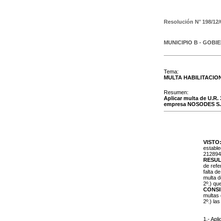
Resolución N°
198/12/
MUNICIPIO B - GOBI
Tema:
MULTA HABILITACIO
Resumen:
Aplicar multa de U.R.
empresa NOSODES S.R.
VISTO
establ
2128947
RESUL
de refe
falta d
multa d
2º.) qu
CONS
multas 
2º.) la
1.- Apl