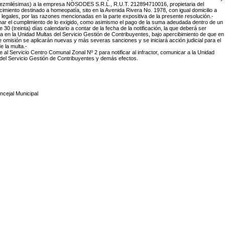
iezmilésimas)
a la empresa NOSODES S.R.L., R.U.T. 212894710016, propietaria del
cimiento destinado a homeopatía, sito en la Avenida Rivera No. 1978, con igual domicilio a
 legales, por las razones mencionadas en la parte expositiva de la presente resolución.-
imar el cumplimiento de lo exigido, como asimismo el pago de la suma adeudada dentro de un
e 30 (treinta) días calendario a contar de la fecha de la notificación, la que deberá ser
 en la Unidad Multas del Servicio Gestión de Contribuyentes, bajo apercibimiento de que en
 omisión se aplicarán nuevas y más severas sanciones y se iniciará acción judicial para el
e la multa.-
e al Servicio Centro Comunal Zonal Nº 2 para notificar al infractor, comunicar a la Unidad
del Servicio Gestión de Contribuyentes y demás efectos.
ncejal Municipal