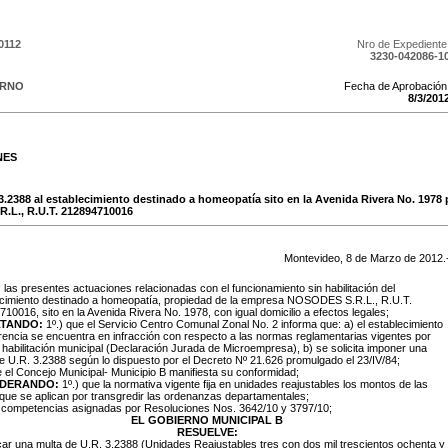
0112
Nro de Expediente
3230-042086-1
ERNO
Fecha de Aprobación
8
/
3
/
201
NES
 3.2388 al establecimiento destinado a homeopatía sito en la Avenida Rivera No. 1978 
L., R.U.T. 212894710016
Montevideo,
8
de
Marzo
de
2012
.
:
las presentes actuaciones relacionadas con el funcionamiento sin habilitación del
ecimiento destinado a homeopatía, propiedad de la empresa NOSODES S.R.L., R.U.T.
10016, sito en la Avenida Rivera No. 1978, con igual domicilio a efectos legales;
TANDO:
1º.) que el Servicio Centro Comunal Zonal No. 2 informa que: a) el establecimiento
rencia se encuentra en infracción con respecto a las normas reglamentarias vigentes por
e habilitación municipal (Declaración Jurada de Microempresa), b) se solicita imponer una
e U.R. 3.2388 según lo dispuesto por el Decreto Nº 21.626 promulgado el 23/IV/84;
e el Concejo Municipal- Municipio B manifiesta su conformidad;
IDERANDO:
1º.) que la normativa vigente fija en unidades reajustables los montos de las
que se aplican por transgredir las ordenanzas departamentales;
s competencias asignadas por Resoluciones Nos. 3642/10 y 3797/10;
EL GOBIERNO MUNICIPAL B
RESUELVE:
icar una multa de U.R. 3.2388 (Unidades Reajustables tres con dos mil trescientos ochenta y