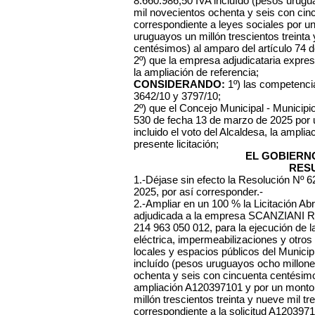
8.660.986,50 IVA incluído (pesos urugu
mil novecientos ochenta y seis con ci
correspondiente a leyes sociales por u
uruguayos un millón trescientos treinta
centésimos) al amparo del artículo 74
2º) que la empresa adjudicataria expre
la ampliación de referencia;
CONSIDERANDO:
1º) las competenci
3642/10 y 3797/10;
2º) que el Concejo Municipal - Municipi
530 de fecha 13 de marzo de 2025 por u
incluido el voto del Alcaldesa, la ampli
presente licitación;
EL GOBIERN
RES
1.-Déjase sin efecto la Resolución Nº 6
2025, por así corresponder.-
2.-Ampliar en un 100 % la Licitación A
adjudicada a la empresa SCANZIA
214 963 050 012, para la ejecución de la
eléctrica, impermeabilizaciones y otros
locales y espacios públicos del Municip
incluído (pesos uruguayos ocho millone
ochenta y seis con cincuenta centésimos
ampliación A120397101 y por un monto
millón trescientos treinta y nueve mil 
correspondiente a la solicitud A120397