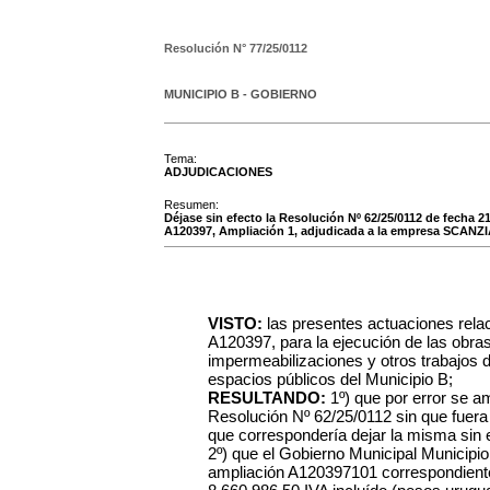
Resolución N°
77/25/0112
MUNICIPIO B - GOBIERNO
Tema:
ADJUDICACIONES
Resumen:
Déjase sin efecto la Resolución Nº 62/25/0112 de fecha 2
A120397, Ampliación 1, adjudicada a la empresa SCA
VISTO:
las presentes actuaciones rela
A120397, para la ejecución de las obras d
impermeabilizaciones y otros trabajos 
espacios públicos del Municipio B;
RESULTANDO:
1º) que por error se am
Resolución Nº 62/25/0112 sin que fuera 
que correspondería dejar la misma sin 
2º) que el Gobierno Municipal Municipio
ampliación A120397101 correspondiente