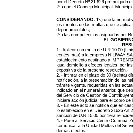
por el Decreto Nº 21.626 promulgado el
2º.) que el Concejo Municipal- Municipi
CONSIDERANDO:
1º.) que la normati
los montos de las multas que se aplica
departamentales;
2º.) las competencias asignadas por R
EL GOBIERN
RES
1.- Aplicar una multa de U.R.10.00 (Un
centésimas) a la empresa NILIWAY SA 
establecimiento destinado a IMPRENTA,
igual domicilio a efectos legales, por 
expositiva de la presente resolución.-
2. - Intimar en el plazo de 30 (treinta) 
notificación, a la presentación de las ha
trámite vigente, requeridas en las actu
indicado en el numeral anterior, que d
del Servicio de Gestión de Contribuyen
iniciará acción judicial para el cobro de 
3. - En este acto se notifica que en ca
lo establecido en el Decreto 21626 Art 
sanción de U.R.15.00 por 1era reinciden
4. - Pase al Servicio Centro Comunal Zona
comunicar a la Unidad Multas del Servi
demás efectos.-