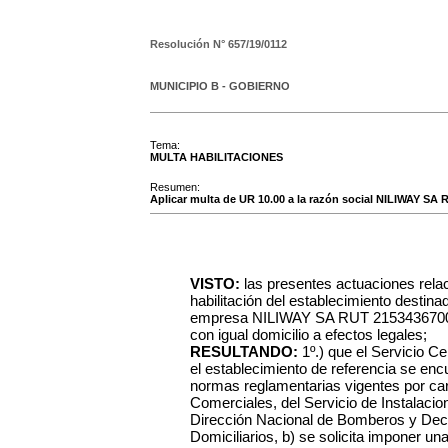
Resolución N°
657/19/0112
MUNICIPIO B - GOBIERNO
Tema:
MULTA HABILITACIONES
Resumen:
Aplicar multa de UR 10.00 a la razón social NILIWAY SA R
VISTO:
las presentes actuaciones rela
habilitación del establecimiento desti
empresa NILIWAY SA RUT 215343670012,
con igual domicilio a efectos legales;
RESULTANDO:
1º.) que el Servicio C
el establecimiento de referencia se enc
normas reglamentarias vigentes por care
Comerciales, del Servicio de Instalacio
Dirección Nacional de Bomberos y Dec
Domiciliarios, b) se solicita imponer u