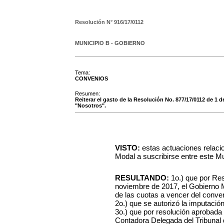
Resolución N°
916/17/0112
MUNICIPIO B - GOBIERNO
Tema:
CONVENIOS
Resumen:
Reiterar el gasto de la Resolución No. 877/17/0112 de 1 
"Nosotros".
VISTO:
estas actuaciones relaci
Modal a suscribirse entre este Mu
RESULTANDO:
1o.) que por Res
noviembre de 2017, el Gobierno M
de las cuotas a vencer del conve
2o.) que se autorizó la imputació
3o.) que por resolución aprobada
Contadora Delegada del Tribunal