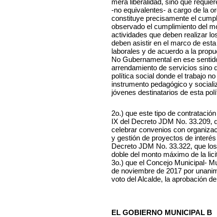
mera liberalidad, sino que requie
-no equivalentes- a cargo de la or
constituye precisamente el cump
observado el cumplimiento del mod
actividades que deben realizar lo
deben asistir en el marco de esta
laborales y de acuerdo a la prop
No Gubernamental en ese sentid
arrendamiento de servicios sino 
política social donde el trabajo no 
instrumento pedagógico y socializa
jóvenes destinatarios de esta polít
2o.) que este tipo de contratación
IX del Decreto JDM No. 33.209, q
celebrar convenios con organizaci
y gestión de proyectos de interés co
Decreto JDM No. 33.322, que los 
doble del monto máximo de la lici
3o.) que el Concejo Municipal- M
de noviembre de 2017 por unanimid
voto del Alcalde, la aprobación de
EL GOBIERNO MUNICIPAL B