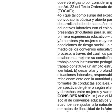
observó el gasto por considerar q
por Art. 33 del Texto Ordenado de
(TOCAF);
4o.) que tal como surge del expe
convocatoria pública y abierta pa
desarrollando desde hace años es
educativos laborales con el colab
presentan dificultades para su inc
primera experiencia educativo – l
y/o hombres y/o mujeres mayores 
condiciones de riesgo social. La p
medio de los convenios educativo
proceso, a través del cual, los p
colaboren a mejorar su condición
trabajo como instrumento pedagóg
trabajo constituye un ámbito estruc
identidad, b) desarrollar y profund
situaciones laborales, responsabi
relacionamiento con la autoridad 
formales de conductas sociales, 
perspectiva de género según el s
y derechos entre mujeres y varo
CONSIDERANDO:
1o.) que el M
social de convenios educativos y
suscriben se ajustan a la naturale
ser actos de liberalidad de la Ad