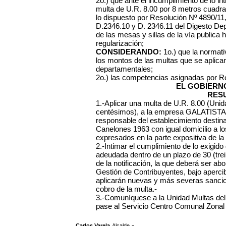
2o.) que ante el incumplimiento de lo int
multa de U.R. 8.00 por 8 metros cuadra
lo dispuesto por Resolución Nº 4890/11,
D.2346.10 y D. 2346.11 del Digesto Depa
de las mesas y sillas de la vía publica 
regularización;
CONSIDERANDO:
1o.) que la normati
los montos de las multas que se aplica
departamentales;
2o.) las competencias asignadas por R
EL GOBIERN
RES
1.-Aplicar una multa de U.R. 8.00 (Uni
centésimos), a la empresa GALATISTA 
responsable del establecimiento destina
Canelones 1963 con igual domicilio a lo
expresados en la parte expositiva de la
2.-Intimar el cumplimiento de lo exigid
adeudada dentro de un plazo de 30 (trei
de la notificación, la que deberá ser ab
Gestión de Contribuyentes, bajo aperci
aplicarán nuevas y más severas sancione
cobro de la multa.-
3.-Comuníquese a la Unidad Multas del
pase al Servicio Centro Comunal Zonal No
,
.-
Carlos Varela
Alcalde