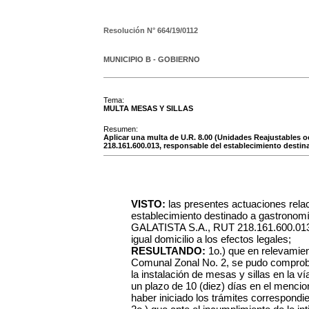
Resolución N°
664/19/0112
MUNICIPIO B - GOBIERNO
Tema:
MULTA MESAS Y SILLAS
Resumen:
Aplicar una multa de U.R. 8.00 (Unidades Reajustables 
218.161.600.013, responsable del establecimiento destin
VISTO:
las presentes actuaciones rela
establecimiento destinado a gastronomí
GALATISTA S.A., RUT 218.161.600.013, 
igual domicilio a los efectos legales;
RESULTANDO:
1o.) que en relevamien
Comunal Zonal No. 2, se pudo comprobar
la instalación de mesas y sillas en la v
un plazo de 10 (diez) días en el menci
haber iniciado los trámites correspondi