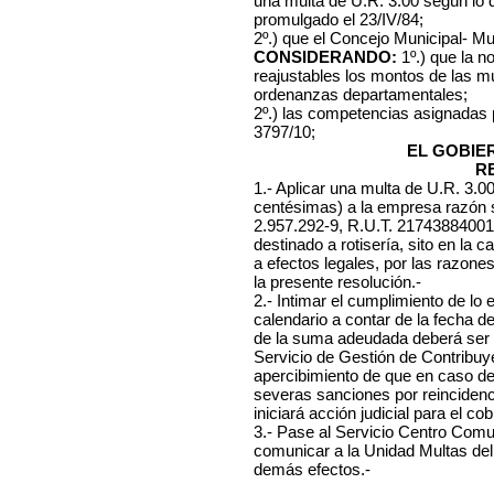
una multa de U.R. 3.00 según lo 
promulgado el 23/IV/84;
2º.) que el Concejo Municipal- Mu
CONSIDERANDO:
1º.) que la n
reajustables los montos de las mu
ordenanzas departamentales;
2º.) las competencias asignadas
3797/10;
EL GOBIE
R
1.- Aplicar una multa de U.R. 3.0
centésimas) a la empresa razón 
2.957.292-9, R.U.T. 217438840019
destinado a rotisería, sito en la c
a efectos legales, por las razone
la presente resolución.-
2.- Intimar el cumplimiento de lo 
calendario a contar de la fecha d
de la suma adeudada deberá ser 
Servicio de Gestión de Contribuye
apercibimiento de que en caso d
severas sanciones por reincidenc
iniciará acción judicial para el co
3.- Pase al Servicio Centro Comuna
comunicar a la Unidad Multas del
demás efectos.-