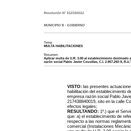
Resolución N°
312/15/0112
MUNICIPIO B - GOBIERNO
Tema:
MULTA HABILITACIONES
Resumen:
Aplicar multa de U.R. 3.00 al establecimiento destinado a
razón social Pablo Javier Cousillas, C.I. 2.957.292-9, R.U
VISTO:
las presentes actuacione
habilitación del establecimiento d
empresa razón social Pablo Javier
217438840019, sito en la calle Co
efectos legales;
RESULTANDO:
1º.) que el Serv
que: a) el establecimiento de ref
respecto a las normas reglamentar
comercial (Instalaciones Mecánica