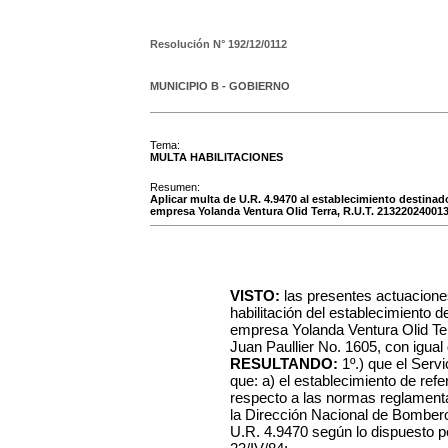
Resolución N°
192/12/0112
MUNICIPIO B - GOBIERNO
Tema:
MULTA HABILITACIONES
Resumen:
Aplicar multa de U.R. 4.9470 al establecimiento destinado
empresa Yolanda Ventura Olid Terra, R.U.T. 21322024001
VISTO:
las presentes actuacione
habilitación del establecimiento d
empresa Yolanda Ventura Olid Ter
Juan Paullier No. 1605, con igual 
RESULTANDO:
1º.) que el Serv
que: a) el establecimiento de ref
respecto a las normas reglamentar
la Dirección Nacional de Bombero
U.R. 4.9470 según lo dispuesto p