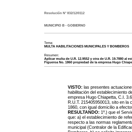
Resolución N°
832/12/0112
MUNICIPIO B - GOBIERNO
Tema:
MULTA HABILITACIONES MUNICIPALES Y BOMBEROS
Resumen:
Aplicar multa de U.R. 12.9552 y otra de U.R. 19.7880 al e
Figueroa No. 1860 propiedad de la empresa Hugo Chiapett
VISTO:
las presentes actuacione
habilitación del establecimiento de
empresa Hugo Chiapetta, C.I. 3.
R.U.T. 215405950013, sito en la 
1860, con igual domicilio a efecto
RESULTANDO:
1º.) que el Serv
que: a) el establecimiento de ref
respecto a las normas reglamentar
municipal (Contralor de la Edifica