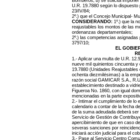
Bomberos, b) se solicita imponer
U.R. 19.7880 según lo dispuesto 
23/IV/84;
2º.) que el Concejo Municipal- Mu
CONSIDERANDO:
1º.) que la n
reajustables los montos de las mu
ordenanzas departamentales;
2º.) las competencias asignadas
3797/10;
EL GOBIE
R
1.- Aplicar una multa de U.R. 12
nueve mil quinientos cincuenta y
19.7880 (Unidades Reajustables d
ochenta diezmilésimas) a la empr
razón social GAMICAR S.A., R.U.
establecimiento destinado a vidrie
Figueroa No. 1860, con igual domi
mencionadas en la parte expositiv
2.-
Intimar el cumplimiento de lo 
calendario a contar de la fecha d
de la suma adeudada deberá ser 
Servicio de Gestión de Contribuye
apercibimiento de que en caso d
severas sanciones por reincidenc
iniciará acción judicial para el co
3.- Pase al Servicio Centro Comuna